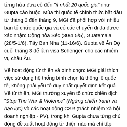
từng hứa đưa cô đến
"ít nhất 20 quốc gia"
như
Gupta cáo buộc. Mùa thi quốc tế chính thức bắt đầu
từ tháng 3 đến tháng 9, MGI đã phối hợp với nhiều
ban tổ chức quốc gia và có các chuyến đi đã được
xác nhận: Cộng hòa Séc (30/4-5/5), Guatemala
(28/5-1/6), Tây Ban Nha (11-16/6). Gupta về Ấn Độ
cuối tháng 3 để làm visa Schengen cho các nhiệm
vụ châu Âu.
Về hoạt động từ thiện và bình chọn: MGI giải thích
việc sử dụng hệ thống bình chọn là thông lệ quốc
tế, không phải yếu tố duy nhất quyết định kết quả.
Về từ thiện, MGI thường xuyên tổ chức chiến dịch
"
Stop The War & Violence
"
(Ngừng chiến tranh và
bạo lực)
và các hoạt động CSR (trách nhiệm xã hội
doanh nghiệp - PV), trong khi Gupta chưa từng chủ
động đề xuất hoạt động từ thiện nào mà chỉ tập