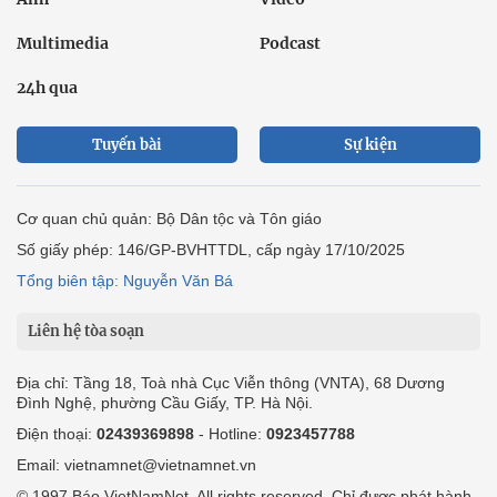
Multimedia
Podcast
24h qua
Tuyến bài
Sự kiện
Cơ quan chủ quản: Bộ Dân tộc và Tôn giáo
Số giấy phép: 146/GP-BVHTTDL, cấp ngày 17/10/2025
Tổng biên tập: Nguyễn Văn Bá
Liên hệ tòa soạn
Địa chỉ: Tầng 18, Toà nhà Cục Viễn thông (VNTA), 68 Dương
Đình Nghệ, phường Cầu Giấy, TP. Hà Nội.
Điện thoại:
02439369898
- Hotline:
0923457788
Email: vietnamnet@vietnamnet.vn
© 1997 Báo VietNamNet. All rights reserved. Chỉ được phát hành