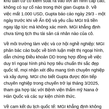
khu dân cư có kiểm soát ra vào với an ninh cấp cao,
không có sự cố nào trong thời gian Gupta ở. Về
việc mất 1.000 USD, Gupta báo cáo ngày 29/3 - một
ngày trước khi về Ấn Độ và yêu cầu MGI trả tiền
ngay lập tức mà không xác minh. MGI khẳng định
chưa từng tịch thu tài sản cá nhân nào của cô.
Về môi trường làm việc và cơ hội nghề nghiệp: MGI
phản bác cáo buộc về bình luận miệt thị ngoại hình,
dẫn chứng Điều khoản DD trong hợp đồng về việc
duy trì ngoại hình phù hợp tiêu chuẩn thi sắc đẹp
quốc tế, mọi nhận xét đều mang tính chuyên nghiệp
và xây dựng. MGI cho biết Gupta được đón tiếp
chuyên nghiệp trong chuyến trở lại tháng 3/2025,
tham gia hợp tác với Bệnh viện thẩm mỹ Nana ở
Hàn Quốc và các sự kiện chính thức.
Về cam kết du lịch quốc tế: MGI khẳng định không