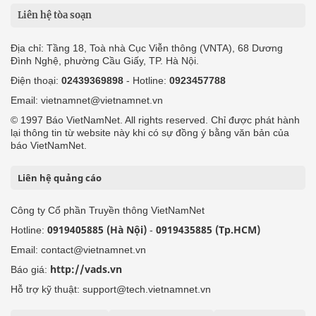
Liên hệ tòa soạn
Địa chỉ: Tầng 18, Toà nhà Cục Viễn thông (VNTA), 68 Dương
Đình Nghệ, phường Cầu Giấy, TP. Hà Nội.
Điện thoại:
02439369898
- Hotline:
0923457788
Email: vietnamnet@vietnamnet.vn
© 1997 Báo VietNamNet. All rights reserved. Chỉ được phát hành
lại thông tin từ website này khi có sự đồng ý bằng văn bản của
báo VietNamNet.
Liên hệ quảng cáo
Công ty Cổ phần Truyền thông VietNamNet
0919405885 (Hà Nội)
0919435885 (Tp.HCM)
Hotline:
-
Email: contact@vietnamnet.vn
http://vads.vn
Báo giá:
Hỗ trợ kỹ thuật: support@tech.vietnamnet.vn