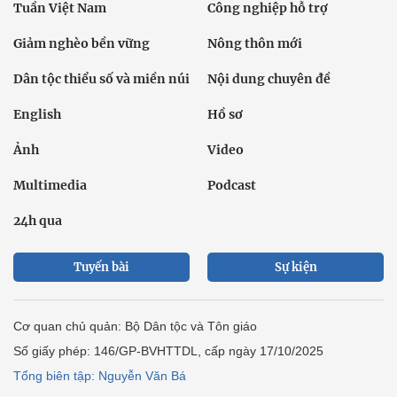
Tuần Việt Nam
Công nghiệp hỗ trợ
Giảm nghèo bền vững
Nông thôn mới
Dân tộc thiểu số và miền núi
Nội dung chuyên đề
English
Hồ sơ
Ảnh
Video
Multimedia
Podcast
24h qua
Tuyến bài
Sự kiện
Cơ quan chủ quản: Bộ Dân tộc và Tôn giáo
Số giấy phép: 146/GP-BVHTTDL, cấp ngày 17/10/2025
Tổng biên tập: Nguyễn Văn Bá