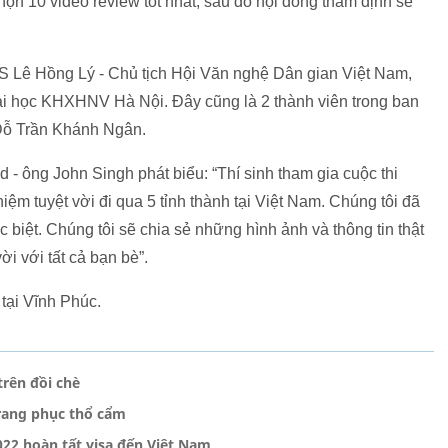
ọn 10 video review tốt nhất, sau đó hội đồng thẩm định sẽ
S Lê Hồng Lý - Chủ tịch Hội Văn nghệ Dân gian Việt Nam,
i học KHXHNV Hà Nội. Đây cũng là 2 thành viên trong ban
Đỗ Trần Khánh Ngân.
 - ông John Singh phát biểu: “Thí sinh tham gia cuộc thi
ệm tuyệt vời đi qua 5 tỉnh thành tại Việt Nam. Chúng tôi đã
 biệt. Chúng tôi sẽ chia sẻ những hình ảnh và thông tin thật
i với tất cả bạn bè”.
tại Vĩnh Phúc.
trên đồi chè
trang phục thổ cẩm
022 hoàn tất visa đến Việt Nam