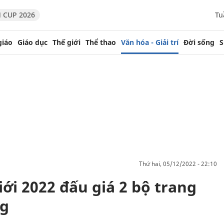
 CUP 2026
Tu
giáo
Giáo dục
Thế giới
Thể thao
Văn hóa - Giải trí
Đời sống
S
thứ hai, 05/12/2022 - 22:10
iới 2022 đấu giá 2 bộ trang
ng