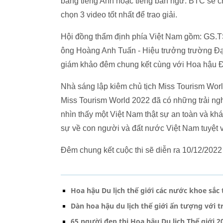
bằng tiếng Anh hoặc tiếng bản ngữ. BTC sẽ ch
chọn 3 video tốt nhất để trao giải.
Hội đồng thẩm định phía Việt Nam gồm: GS.T
ông Hoàng Anh Tuấn - Hiệu trưởng trường Đạ
giám khảo đêm chung kết cùng với Hoa hậu 
Nhà sáng lập kiêm chủ tịch Miss Tourism World
Miss Tourism World 2022 đã có những trải nghi
nhìn thấy một Việt Nam thật sự an toàn và khác
sự về con người và đất nước Việt Nam tuyệt vờ
Đêm chung kết cuộc thi sẽ diễn ra 10/12/2022 
Hoa hậu Du lịch thế giới các nước khoe sắc 
Dàn hoa hậu du lịch thế giới ấn tượng với 
65 người đẹp thi Hoa hậu Du lịch Thế giới 2