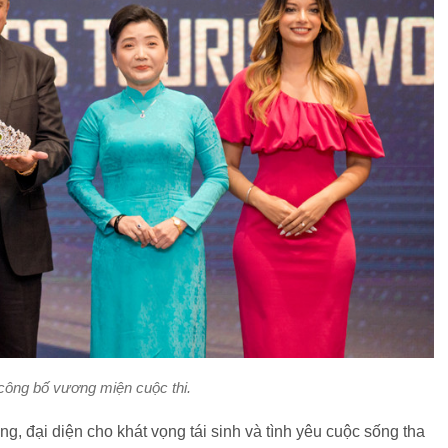
công bố vương miện cuộc thi.
, đại diện cho khát vọng tái sinh và tình yêu cuộc sống tha