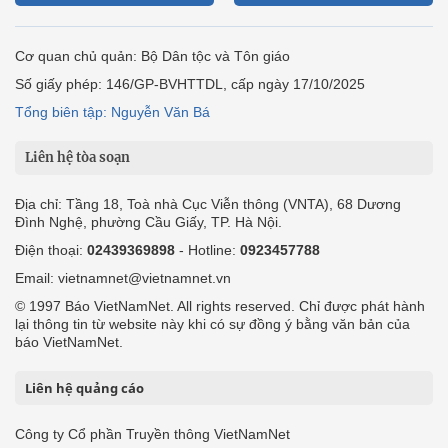
Cơ quan chủ quản: Bộ Dân tộc và Tôn giáo
Số giấy phép: 146/GP-BVHTTDL, cấp ngày 17/10/2025
Tổng biên tập: Nguyễn Văn Bá
Liên hệ tòa soạn
Địa chỉ: Tầng 18, Toà nhà Cục Viễn thông (VNTA), 68 Dương
Đình Nghệ, phường Cầu Giấy, TP. Hà Nội.
Điện thoại:
02439369898
- Hotline:
0923457788
Email: vietnamnet@vietnamnet.vn
© 1997 Báo VietNamNet. All rights reserved. Chỉ được phát hành
lại thông tin từ website này khi có sự đồng ý bằng văn bản của
báo VietNamNet.
Liên hệ quảng cáo
Công ty Cổ phần Truyền thông VietNamNet