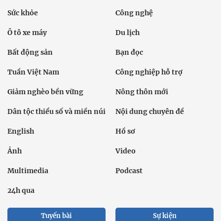
Sức khỏe
Công nghệ
Ô tô xe máy
Du lịch
Bất động sản
Bạn đọc
Tuần Việt Nam
Công nghiệp hỗ trợ
Giảm nghèo bền vững
Nông thôn mới
Dân tộc thiểu số và miền núi
Nội dung chuyên đề
English
Hồ sơ
Ảnh
Video
Multimedia
Podcast
24h qua
Tuyến bài
Sự kiện