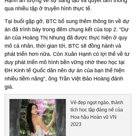
Hạnh ấn tượng về sự sáng tạo và quyết tâm thông
qua nhiều tập ở truyền hình thực tế.
Tại buổi gặp gỡ, BTC bổ sung thêm thông tin về dự
án đã trình bày trong đêm chung kết của top 2. “Dự
án của Hoàng Thị Nhung đã được thực hiện ở quy
mô cá nhân, thời gian tới, BTC sẽ đồng hành và
phát triển hơn nữa. Còn Xuân Hạnh có lợi thế về tư
duy phát triển mô hình bền vững nhờ theo học tại
ĐH Kinh tế Quốc dân nên dự án của bạn thể hiện
nhiều tiềm năng”, ông Trần Việt Bảo Hoàng đánh
giá.
Vẻ đẹp ngọt ngào, thành
tích học tập đáng nể của
Hoa hậu Hoàn vũ VN
2023