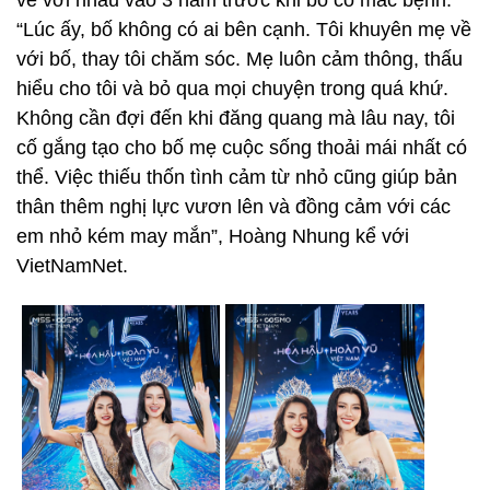
về với nhau vào 3 năm trước khi bố cô mắc bệnh.
“Lúc ấy, bố không có ai bên cạnh. Tôi khuyên mẹ về
với bố, thay tôi chăm sóc. Mẹ luôn cảm thông, thấu
hiểu cho tôi và bỏ qua mọi chuyện trong quá khứ.
Không cần đợi đến khi đăng quang mà lâu nay, tôi
cố gắng tạo cho bố mẹ cuộc sống thoải mái nhất có
thể. Việc thiếu thốn tình cảm từ nhỏ cũng giúp bản
thân thêm nghị lực vươn lên và đồng cảm với các
em nhỏ kém may mắn”, Hoàng Nhung kể với
VietNamNet.