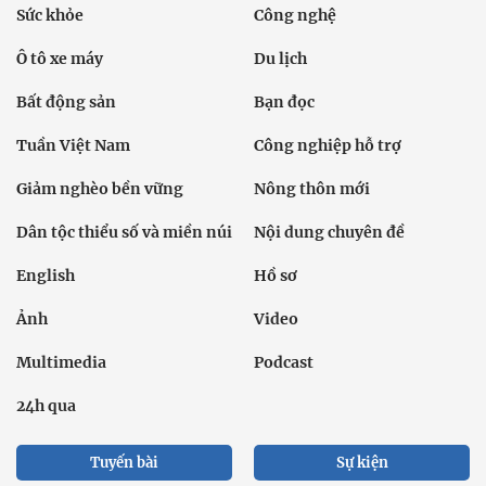
Sức khỏe
Công nghệ
Ô tô xe máy
Du lịch
Bất động sản
Bạn đọc
Tuần Việt Nam
Công nghiệp hỗ trợ
Giảm nghèo bền vững
Nông thôn mới
Dân tộc thiểu số và miền núi
Nội dung chuyên đề
English
Hồ sơ
Ảnh
Video
Multimedia
Podcast
24h qua
Tuyến bài
Sự kiện