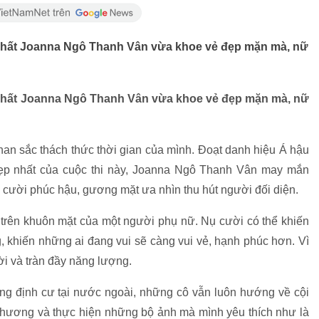
 nhất Joanna Ngô Thanh Vân vừa khoe vẻ đẹp mặn mà, nữ
 nhất Joanna Ngô Thanh Vân vừa khoe vẻ đẹp mặn mà, nữ
an sắc thách thức thời gian của mình. Đoạt danh hiệu Á hậu
đẹp nhất của cuộc thi này, Joanna Ngô Thanh Vân may mắn
 cười phúc hậu, gương mặt ưa nhìn thu hút người đối diện.
 trên khuôn mặt của một người phụ nữ. Nụ cười có thể khiến
, khiến những ai đang vui sẽ càng vui vẻ, hạnh phúc hơn. Vì
đời và tràn đầy năng lượng.
g định cư tại nước ngoài, những cô vẫn luôn hướng về cội
hương và thực hiện những bộ ảnh mà mình yêu thích như là