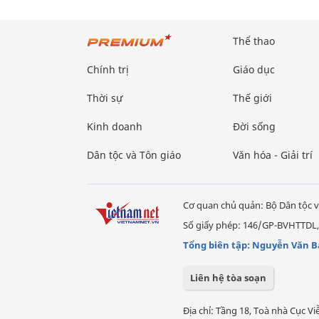
Thể thao
Chính trị
Giáo dục
Thời sự
Thế giới
Kinh doanh
Đời sống
Dân tộc và Tôn giáo
Văn hóa - Giải trí
Cơ quan chủ quản: Bộ Dân tộc v
Số giấy phép: 146/GP-BVHTTDL,
Tổng biên tập: Nguyễn Văn B
Liên hệ tòa soạn
Địa chỉ: Tầng 18, Toà nhà Cục 