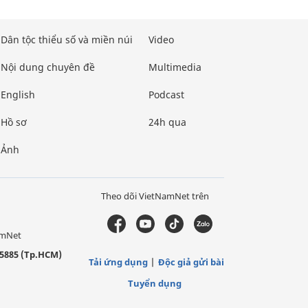
Dân tộc thiểu số và miền núi
Video
Nội dung chuyên đề
Multimedia
English
Podcast
Hồ sơ
24h qua
Ảnh
Theo dõi VietNamNet trên
amNet
5885 (Tp.HCM)
Tải ứng dụng
Độc giả gửi bài
Tuyển dụng