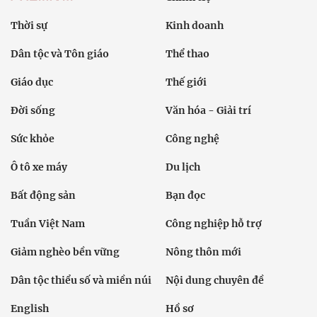
Thời sự
Kinh doanh
Dân tộc và Tôn giáo
Thể thao
Giáo dục
Thế giới
Đời sống
Văn hóa - Giải trí
Sức khỏe
Công nghệ
Ô tô xe máy
Du lịch
Bất động sản
Bạn đọc
Tuần Việt Nam
Công nghiệp hỗ trợ
Giảm nghèo bền vững
Nông thôn mới
Dân tộc thiểu số và miền núi
Nội dung chuyên đề
English
Hồ sơ