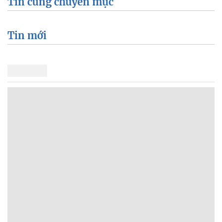
Tin cùng chuyên mục
Tin mới