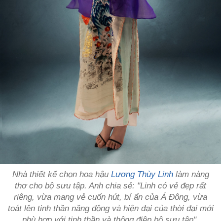
Nhà thiết kế chọn hoa hậu
Lương Thùy Linh
làm nàng
thơ cho bộ sưu tập. Anh chia sẻ: "Linh có vẻ đẹp rất
riêng, vừa mang vẻ cuốn hút, bí ẩn của Á Đông, vừa
toát lên tinh thần năng động và hiện đại của thời đại mới
phù hợp với tinh thần và thông điệp bộ sưu tập".