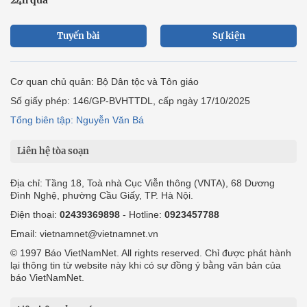
24h qua
Tuyến bài
Sự kiện
Cơ quan chủ quản: Bộ Dân tộc và Tôn giáo
Số giấy phép: 146/GP-BVHTTDL, cấp ngày 17/10/2025
Tổng biên tập: Nguyễn Văn Bá
Liên hệ tòa soạn
Địa chỉ: Tầng 18, Toà nhà Cục Viễn thông (VNTA), 68 Dương
Đình Nghệ, phường Cầu Giấy, TP. Hà Nội.
Điện thoại:
02439369898
- Hotline:
0923457788
Email: vietnamnet@vietnamnet.vn
© 1997 Báo VietNamNet. All rights reserved. Chỉ được phát hành
lại thông tin từ website này khi có sự đồng ý bằng văn bản của
báo VietNamNet.