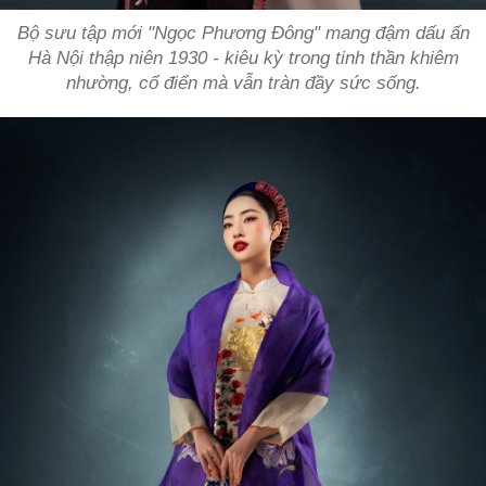
Bộ sưu tập mới "Ngọc Phương Đông" mang đậm dấu ấn
Hà Nội thập niên 1930 - kiêu kỳ trong tinh thần khiêm
nhường, cổ điển mà vẫn tràn đầy sức sống.