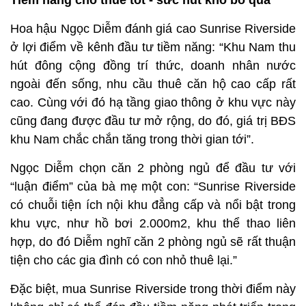
Tiềm năng cho thuê tốt - sức hút khó bỏ qua
Hoa hậu Ngọc Diễm đánh giá cao Sunrise Riverside
ở lợi điểm về kênh đầu tư tiềm năng: “Khu Nam thu
hút đông cộng đồng trí thức, doanh nhân nước
ngoài đến sống, nhu cầu thuê căn hộ cao cấp rất
cao. Cùng với đó hạ tầng giao thông ở khu vực này
cũng đang được đầu tư mở rộng, do đó, giá trị BĐS
khu Nam chắc chắn tăng trong thời gian tới”.
Ngọc Diễm chọn căn 2 phòng ngủ để đầu tư với
“luận điểm” của bà mẹ một con: “Sunrise Riverside
có chuỗi tiện ích nội khu đẳng cấp và nổi bật trong
khu vực, như hồ bơi 2.000m2, khu thể thao liên
hợp, do đó Diễm nghĩ căn 2 phòng ngủ sẽ rất thuận
tiện cho các gia đình có con nhỏ thuê lại.”
Đặc biệt, mua Sunrise Riverside trong thời điểm này