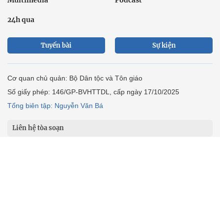
Multimedia
Podcast
24h qua
Tuyến bài
Sự kiện
Cơ quan chủ quản: Bộ Dân tộc và Tôn giáo
Số giấy phép: 146/GP-BVHTTDL, cấp ngày 17/10/2025
Tổng biên tập: Nguyễn Văn Bá
Liên hệ tòa soạn
Địa chỉ: Tầng 18, Toà nhà Cục Viễn thông (VNTA), 68 Dương
Đình Nghệ, phường Cầu Giấy, TP. Hà Nội.
Điện thoại:
02439369898
- Hotline:
0923457788
Email: vietnamnet@vietnamnet.vn
© 1997 Báo VietNamNet. All rights reserved. Chỉ được phát hành
lại thông tin từ website này khi có sự đồng ý bằng văn bản của
báo VietNamNet.