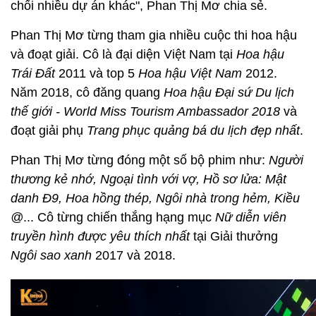
chối nhiều dự án khác", Phan Thị Mơ chia sẻ.
Phan Thị Mơ từng tham gia nhiều cuộc thi hoa hậu
và đoạt giải. Cô là đại diện Việt Nam tại
Hoa hậu
Trái Đất
2011 và top 5
Hoa hậu Việt Nam
2012.
Năm 2018, cô đăng quang
Hoa hậu Đại sứ Du lịch
thế giới - World Miss Tourism Ambassador 2018
và
đoạt giải phụ
Trang phục quảng bá du lịch đẹp nhất
.
Phan Thị Mơ từng đóng một số bộ phim như:
Người
thương kẻ nhớ, Ngoại tình với vợ, Hồ sơ lửa: Mật
danh Đ9, Hoa hồng thép, Ngôi nhà trong hẻm, Kiều
@
... Cô từng chiến thắng hạng mục
Nữ diễn viên
truyền hình được yêu thích nhất
tại Giải thưởng
Ngôi sao xanh
2017 và 2018.