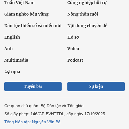
Tuần Việt Nam
Công nghiệp hỗ trợ
Giảm nghèo bền vững
Nông thôn mới
Dân tộc thiểu số và miền núi
Nội dung chuyên đề
English
Hồ sơ
Ảnh
Video
Multimedia
Podcast
24h qua
Tuyến bài
Sự kiện
Cơ quan chủ quản: Bộ Dân tộc và Tôn giáo
Số giấy phép: 146/GP-BVHTTDL, cấp ngày 17/10/2025
Tổng biên tập: Nguyễn Văn Bá