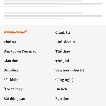
Chính trị
Thời sự
Kinh doanh
Dân tộc và Tôn giáo
Thể thao
Giáo dục
Thế giới
Đời sống
Văn hóa - Giải trí
Sức khỏe
Công nghệ
Ô tô xe máy
Du lịch
Bất động sản
Bạn đọc