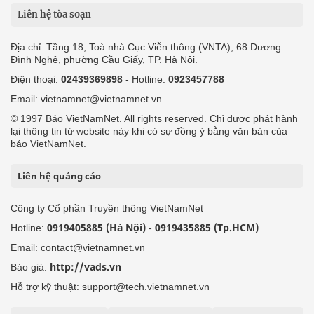
Liên hệ tòa soạn
Địa chỉ: Tầng 18, Toà nhà Cục Viễn thông (VNTA), 68 Dương
Đình Nghệ, phường Cầu Giấy, TP. Hà Nội.
Điện thoại:
02439369898
- Hotline:
0923457788
Email: vietnamnet@vietnamnet.vn
© 1997 Báo VietNamNet. All rights reserved. Chỉ được phát hành
lại thông tin từ website này khi có sự đồng ý bằng văn bản của
báo VietNamNet.
Liên hệ quảng cáo
Công ty Cổ phần Truyền thông VietNamNet
0919405885 (Hà Nội)
0919435885 (Tp.HCM)
Hotline:
-
Email: contact@vietnamnet.vn
http://vads.vn
Báo giá:
Hỗ trợ kỹ thuật: support@tech.vietnamnet.vn