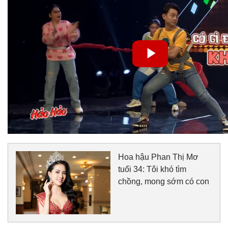
Hoa hậu Phan Thị Mơ
tuổi 34: Tôi khó tìm
chồng, mong sớm có con