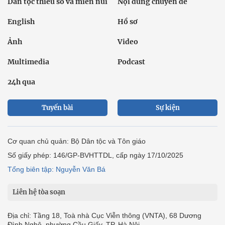
Dân tộc thiểu số và miền núi
Nội dung chuyên đề
English
Hồ sơ
Ảnh
Video
Multimedia
Podcast
24h qua
Tuyến bài
Sự kiện
Cơ quan chủ quản: Bộ Dân tộc và Tôn giáo
Số giấy phép: 146/GP-BVHTTDL, cấp ngày 17/10/2025
Tổng biên tập: Nguyễn Văn Bá
Liên hệ tòa soạn
Địa chỉ: Tầng 18, Toà nhà Cục Viễn thông (VNTA), 68 Dương
Đình Nghệ, phường Cầu Giấy, TP. Hà Nội.