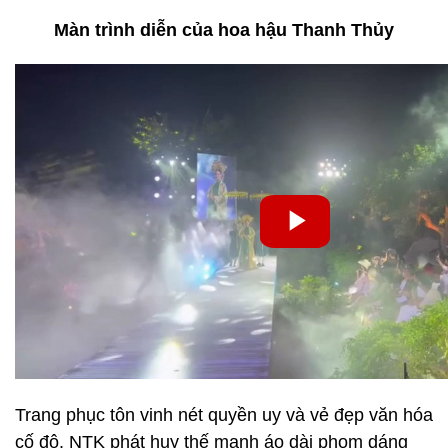
Màn trình diễn của hoa hậu Thanh Thủy
Trang phục tôn vinh nét quyền uy và vẻ đẹp văn hóa
cố đô. NTK phát huy thế mạnh áo dài phom dáng