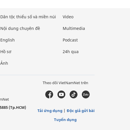
Dân tộc thiểu số và miền núi
Video
Nội dung chuyên đề
Multimedia
English
Podcast
Hồ sơ
24h qua
Ảnh
Theo dõi VietNamNet trên
amNet
5885 (Tp.HCM)
Tải ứng dụng
Độc giả gửi bài
Tuyển dụng