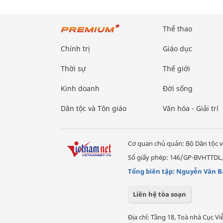
Thể thao
Chính trị
Giáo dục
Thời sự
Thế giới
Kinh doanh
Đời sống
Dân tộc và Tôn giáo
Văn hóa - Giải trí
Cơ quan chủ quản: Bộ Dân tộc v
Số giấy phép: 146/GP-BVHTTDL,
Tổng biên tập: Nguyễn Văn B
Liên hệ tòa soạn
Địa chỉ: Tầng 18, Toà nhà Cục 