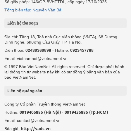
Số giấy phép: 146/GP-BVHTTDL, cấp ngày 17/10/2025
Tổng biên tập: Nguyễn Văn Bá
Liên hệ tòa soạn
Địa chỉ: Tầng 18, Toà nhà Cục Viễn thông (VNTA), 68 Dương
Đình Nghệ, phường Cầu Giấy, TP. Hà Nội.
Điện thoại:
02439369898
- Hotline:
0923457788
Email: vietnamnet@vietnamnet.vn
© 1997 Báo VietNamNet. All rights reserved. Chỉ được phát hành
lại thông tin từ website này khi có sự đồng ý bằng văn bản của
báo VietNamNet.
Liên hệ quảng cáo
Công ty Cổ phần Truyền thông VietNamNet
0919405885 (Hà Nội)
0919435885 (Tp.HCM)
Hotline:
-
Email: contact@vietnamnet.vn
http://vads.vn
Báo giá: