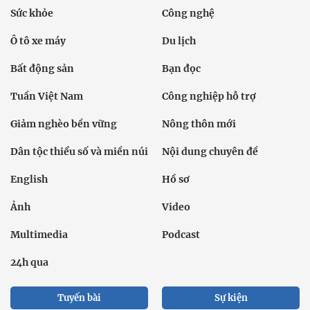
Sức khỏe
Công nghệ
Ô tô xe máy
Du lịch
Bất động sản
Bạn đọc
Tuần Việt Nam
Công nghiệp hỗ trợ
Giảm nghèo bền vững
Nông thôn mới
Dân tộc thiểu số và miền núi
Nội dung chuyên đề
English
Hồ sơ
Ảnh
Video
Multimedia
Podcast
24h qua
Tuyến bài
Sự kiện