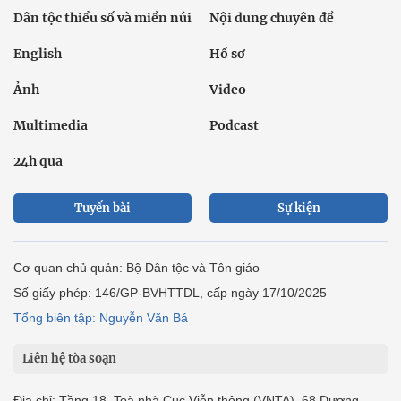
Dân tộc thiểu số và miền núi
Nội dung chuyên đề
English
Hồ sơ
Ảnh
Video
Multimedia
Podcast
24h qua
Tuyến bài
Sự kiện
Cơ quan chủ quản: Bộ Dân tộc và Tôn giáo
Số giấy phép: 146/GP-BVHTTDL, cấp ngày 17/10/2025
Tổng biên tập: Nguyễn Văn Bá
Liên hệ tòa soạn
Địa chỉ: Tầng 18, Toà nhà Cục Viễn thông (VNTA), 68 Dương