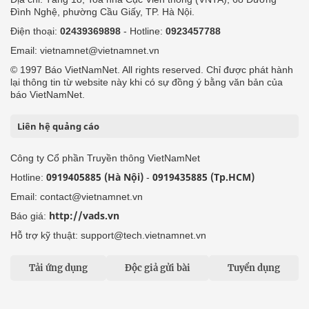
Đình Nghệ, phường Cầu Giấy, TP. Hà Nội.
Điện thoại:
02439369898
- Hotline:
0923457788
Email: vietnamnet@vietnamnet.vn
© 1997 Báo VietNamNet. All rights reserved. Chỉ được phát hành
lại thông tin từ website này khi có sự đồng ý bằng văn bản của
báo VietNamNet.
Liên hệ quảng cáo
Công ty Cổ phần Truyền thông VietNamNet
0919405885 (Hà Nội)
0919435885 (Tp.HCM)
Hotline:
-
Email: contact@vietnamnet.vn
http://vads.vn
Báo giá:
Hỗ trợ kỹ thuật: support@tech.vietnamnet.vn
Tải ứng dụng
Độc giả gửi bài
Tuyển dụng