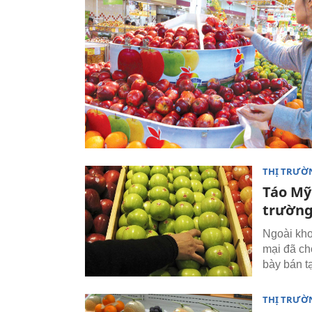
THỊ TRƯỜ
Táo Mỹ
trườn
Ngoài kho
mại đã ch
bày bán t
THỊ TRƯỜ