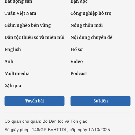
Bất động sản
Bạn đọc
Tuần Việt Nam
Công nghiệp hỗ trợ
Giảm nghèo bền vững
Nông thôn mới
Dân tộc thiểu số và miền núi
Nội dung chuyên đề
English
Hồ sơ
Ảnh
Video
Multimedia
Podcast
24h qua
Tuyến bài
Sự kiện
Cơ quan chủ quản: Bộ Dân tộc và Tôn giáo
Số giấy phép: 146/GP-BVHTTDL, cấp ngày 17/10/2025