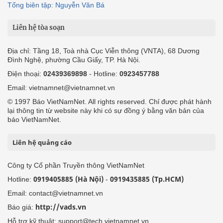
Tổng biên tập: Nguyễn Văn Bá
Liên hệ tòa soạn
Địa chỉ: Tầng 18, Toà nhà Cục Viễn thông (VNTA), 68 Dương
Đình Nghệ, phường Cầu Giấy, TP. Hà Nội.
Điện thoại:
02439369898
- Hotline:
0923457788
Email: vietnamnet@vietnamnet.vn
© 1997 Báo VietNamNet. All rights reserved. Chỉ được phát hành
lại thông tin từ website này khi có sự đồng ý bằng văn bản của
báo VietNamNet.
Liên hệ quảng cáo
Công ty Cổ phần Truyền thông VietNamNet
0919405885 (Hà Nội)
0919435885 (Tp.HCM)
Hotline:
-
Email: contact@vietnamnet.vn
http://vads.vn
Báo giá:
Hỗ trợ kỹ thuật: support@tech.vietnamnet.vn