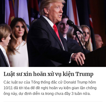
Luật sư xin hoãn xử vụ kiện Trump
Các luật sư của Tổng thống đắc cử Donald Trump hôm
10/11 đã tới tòa để đề nghị hoãn vụ kiện gian lận chống
ông này, dự định diễn ra trong chưa đầy 3 tuần nữa.