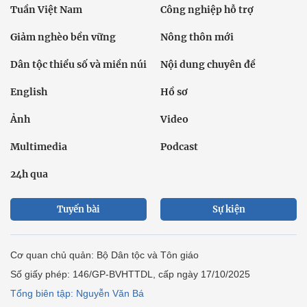
Tuần Việt Nam
Công nghiệp hỗ trợ
Giảm nghèo bền vững
Nông thôn mới
Dân tộc thiểu số và miền núi
Nội dung chuyên đề
English
Hồ sơ
Ảnh
Video
Multimedia
Podcast
24h qua
Tuyến bài
Sự kiện
Cơ quan chủ quản: Bộ Dân tộc và Tôn giáo
Số giấy phép: 146/GP-BVHTTDL, cấp ngày 17/10/2025
Tổng biên tập: Nguyễn Văn Bá