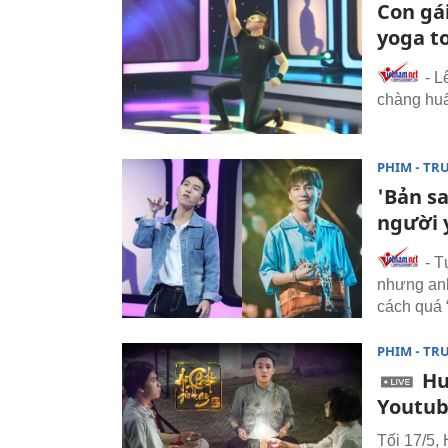
Con gái
yoga t
- L
chàng huấ
PHIM - TR
'Bản sa
người y
- T
nhưng anh 
cách quá “
PHIM - TR
Hu
Youtu
Tối 17/5, 