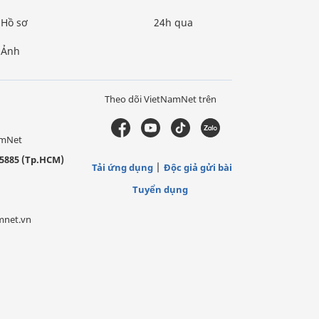
Hồ sơ
24h qua
Ảnh
Theo dõi VietNamNet trên
amNet
5885 (Tp.HCM)
Tải ứng dụng
Độc giả gửi bài
Tuyển dụng
mnet.vn