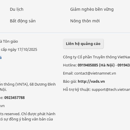
Du lịch
Giảm nghèo bền vững
Bất động sản
Nông thôn mới
à Tôn giáo
Liên hệ quảng cáo
 cấp ngày 17/10/2025
Công ty Cổ phần Truyền thông VietN
á
Hotline:
0919405885 (Hà Nội)
-
091943
Email: contact@vietnamnet.vn
Báo giá:
http://vads.vn
Viễn thông (VNTA), 68 Dương Đình
Nội.
Hỗ trợ kỹ thuật: support@tech.vietna
ne:
0923457788
.vn
ts reserved. Chỉ được phát hành
i có sự đồng ý bằng văn bản của