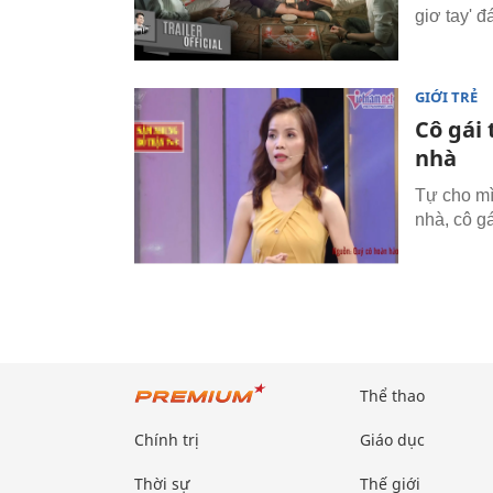
giơ tay' 
GIỚI TRẺ
Cô gái 
nhà
Tự cho mì
nhà, cô g
Thể thao
Chính trị
Giáo dục
Thời sự
Thế giới