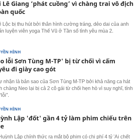
 Lê Giang ‘phát cuồng’ vì chàng trai vô địch
oàn quốc
ê Lộc bị thu hút bởi thân hình cường tráng, dẻo dai của anh
n luyện viên yoga Thế Vũ ở Tần số tình yêu mùa 2.
UYỀN HÌNH
o lỗi Sơn Tùng M-TP' bị từ chối vì cấm
êu đi giày cao gót
ự nhận là bản sao của Sơn Tùng M-TP bởi khả năng ca hát
chàng Neo lại bị cả 2 cô gái từ chối hẹn hò vì suy nghĩ, tính
lỗi”.
UYỀN HÌNH
ỳnh Lập 'đốt' gần 4 tỷ làm phim chiếu trên
be
Huỳnh Lập chính thức ra mắt bộ phim có chi phí 4 tỷ 'Ai chết