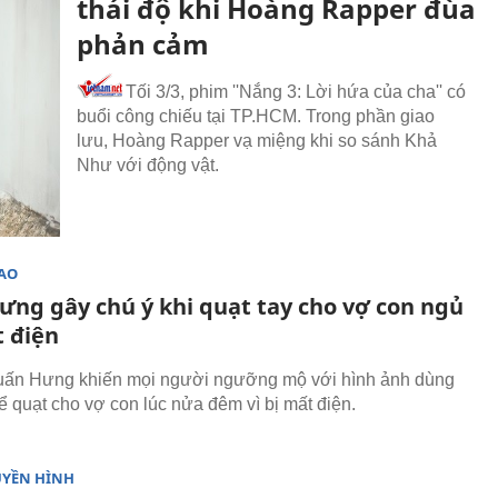
thái độ khi Hoàng Rapper đùa
phản cảm
Tối 3/3, phim ''Nắng 3: Lời hứa của cha'' có
buổi công chiếu tại TP.HCM. Trong phần giao
lưu, Hoàng Rapper vạ miệng khi so sánh Khả
Như với động vật.
SAO
ưng gây chú ý khi quạt tay cho vợ con ngủ
t điện
uấn Hưng khiến mọi người ngưỡng mộ với hình ảnh dùng
để quạt cho vợ con lúc nửa đêm vì bị mất điện.
UYỀN HÌNH