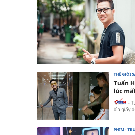
THẾ GIỚI 
Tuấn H
lúc mấ
- T
bìa giấy 
PHIM - TR