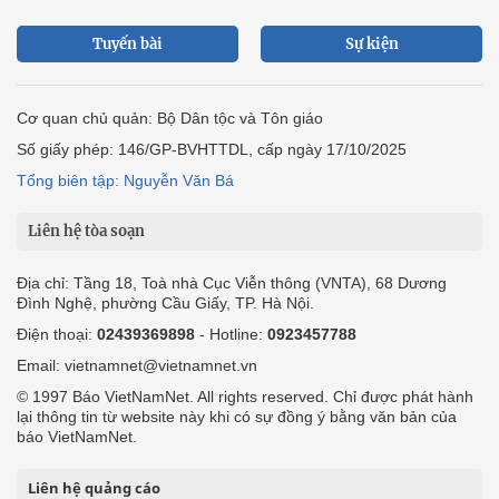
Tuyến bài
Sự kiện
Cơ quan chủ quản: Bộ Dân tộc và Tôn giáo
Số giấy phép: 146/GP-BVHTTDL, cấp ngày 17/10/2025
Tổng biên tập: Nguyễn Văn Bá
Liên hệ tòa soạn
Địa chỉ: Tầng 18, Toà nhà Cục Viễn thông (VNTA), 68 Dương
Đình Nghệ, phường Cầu Giấy, TP. Hà Nội.
Điện thoại:
02439369898
- Hotline:
0923457788
Email: vietnamnet@vietnamnet.vn
© 1997 Báo VietNamNet. All rights reserved. Chỉ được phát hành
lại thông tin từ website này khi có sự đồng ý bằng văn bản của
báo VietNamNet.
Liên hệ quảng cáo