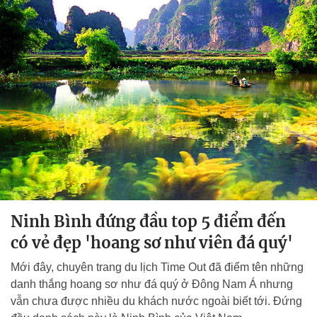
Ninh Bình đứng đầu top 5 điểm đến
có vẻ đẹp 'hoang sơ như viên đá quý'
Mới đây, chuyên trang du lịch Time Out đã điểm tên những
danh thắng hoang sơ như đá quý ở Đông Nam Á nhưng
vẫn chưa được nhiều du khách nước ngoài biết tới. Đứng