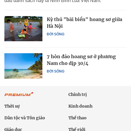
đầu danh sách này là Ninh Bình của Việt Nam.
Kỳ thú "bãi biển" hoang sơ giữa
Hà Nội
ĐỜI SỐNG
7 hòn đảo hoang sơ ở phương
Nam cho dịp 30/4
ĐỜI SỐNG
Chính trị
Thời sự
Kinh doanh
Dân tộc và Tôn giáo
Thể thao
Giáo dục
Thế giới