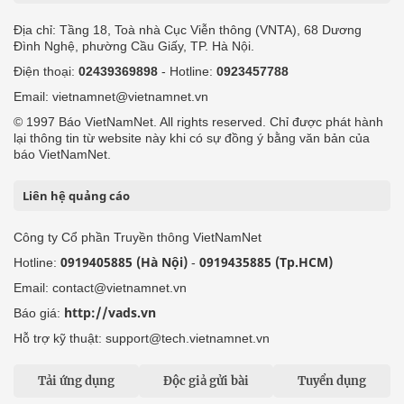
Địa chỉ: Tầng 18, Toà nhà Cục Viễn thông (VNTA), 68 Dương
Đình Nghệ, phường Cầu Giấy, TP. Hà Nội.
Điện thoại:
02439369898
- Hotline:
0923457788
Email: vietnamnet@vietnamnet.vn
© 1997 Báo VietNamNet. All rights reserved. Chỉ được phát hành
lại thông tin từ website này khi có sự đồng ý bằng văn bản của
báo VietNamNet.
Liên hệ quảng cáo
Công ty Cổ phần Truyền thông VietNamNet
0919405885 (Hà Nội)
0919435885 (Tp.HCM)
Hotline:
-
Email: contact@vietnamnet.vn
http://vads.vn
Báo giá:
Hỗ trợ kỹ thuật: support@tech.vietnamnet.vn
Tải ứng dụng
Độc giả gửi bài
Tuyển dụng