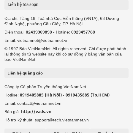
Liên hệ tòa soạn
Địa chỉ: Tầng 18, Toà nhà Cục Viễn thông (VNTA), 68 Dương
Đình Nghệ, phường Cầu Giấy, TP. Hà Nội.
Điện thoại:
02439369898
- Hotline:
0923457788
Email: vietnamnet@vietnamnet.vn
© 1997 Báo VietNamNet. All rights reserved. Chỉ được phát hành
lại thông tin từ website này khi có sự đồng ý bằng văn bản của
báo VietNamNet.
Liên hệ quảng cáo
Công ty Cổ phần Truyền thông VietNamNet
0919405885 (Hà Nội)
0919435885 (Tp.HCM)
Hotline:
-
Email: contact@vietnamnet.vn
http://vads.vn
Báo giá:
Hỗ trợ kỹ thuật: support@tech.vietnamnet.vn