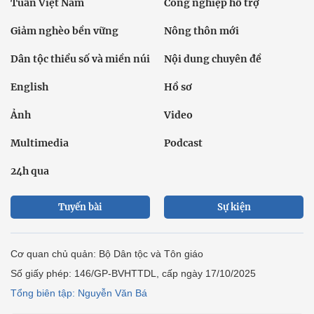
Tuần Việt Nam
Công nghiệp hỗ trợ
Giảm nghèo bền vững
Nông thôn mới
Dân tộc thiểu số và miền núi
Nội dung chuyên đề
English
Hồ sơ
Ảnh
Video
Multimedia
Podcast
24h qua
Tuyến bài
Sự kiện
Cơ quan chủ quản: Bộ Dân tộc và Tôn giáo
Số giấy phép: 146/GP-BVHTTDL, cấp ngày 17/10/2025
Tổng biên tập: Nguyễn Văn Bá