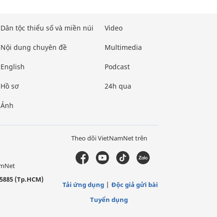
Dân tộc thiểu số và miền núi
Video
Nội dung chuyên đề
Multimedia
English
Podcast
Hồ sơ
24h qua
Ảnh
Theo dõi VietNamNet trên
amNet
5885 (Tp.HCM)
Tải ứng dụng
Độc giả gửi bài
Tuyển dụng