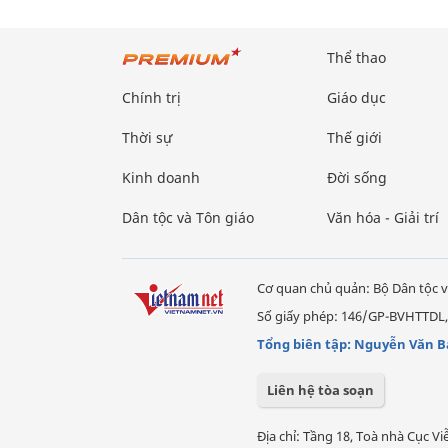
Thể thao
Chính trị
Giáo dục
Thời sự
Thế giới
Kinh doanh
Đời sống
Dân tộc và Tôn giáo
Văn hóa - Giải trí
Cơ quan chủ quản: Bộ Dân tộc v
Số giấy phép: 146/GP-BVHTTDL,
Tổng biên tập: Nguyễn Văn B
Liên hệ tòa soạn
Địa chỉ: Tầng 18, Toà nhà Cục 