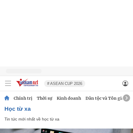
# ASEAN CUP 2026
Chính trị
Thời sự
Kinh doanh
Dân tộc và Tôn giáo
học từ xa
Tin tức mới nhất về
học từ xa