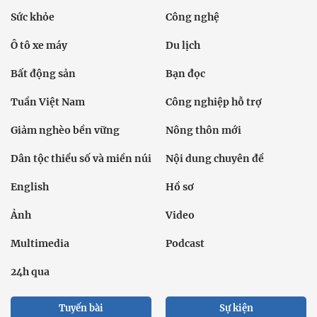
Sức khỏe
Công nghệ
Ô tô xe máy
Du lịch
Bất động sản
Bạn đọc
Tuần Việt Nam
Công nghiệp hỗ trợ
Giảm nghèo bền vững
Nông thôn mới
Dân tộc thiểu số và miền núi
Nội dung chuyên đề
English
Hồ sơ
Ảnh
Video
Multimedia
Podcast
24h qua
Tuyến bài
Sự kiện