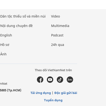
Dân tộc thiểu số và miền núi
Video
Nội dung chuyên đề
Multimedia
English
Podcast
Hồ sơ
24h qua
Ảnh
Theo dõi VietNamNet trên
amNet
5885 (Tp.HCM)
Tải ứng dụng
Độc giả gửi bài
Tuyển dụng