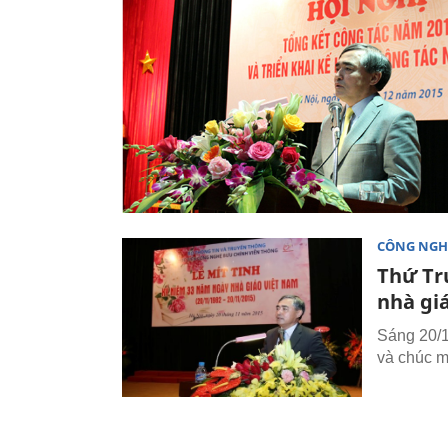
CÔNG NGH
Thứ Tr
nhà gi
Sáng 20/
và chúc m