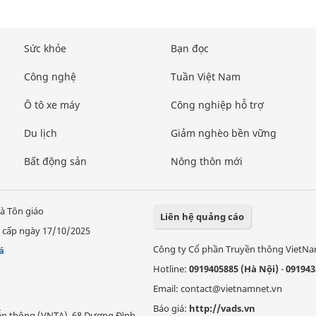
Sức khỏe
Bạn đọc
Công nghệ
Tuần Việt Nam
Ô tô xe máy
Công nghiệp hỗ trợ
Du lịch
Giảm nghèo bền vững
Bất động sản
Nông thôn mới
à Tôn giáo
Liên hệ quảng cáo
 cấp ngày 17/10/2025
Công ty Cổ phần Truyền thông VietN
á
Hotline:
0919405885 (Hà Nội)
-
091943
Email: contact@vietnamnet.vn
Báo giá:
http://vads.vn
Viễn thông (VNTA), 68 Dương Đình