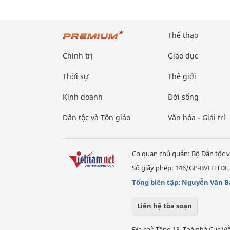
Thể thao
Chính trị
Giáo dục
Thời sự
Thế giới
Kinh doanh
Đời sống
Dân tộc và Tôn giáo
Văn hóa - Giải trí
Cơ quan chủ quản: Bộ Dân tộc v
Số giấy phép: 146/GP-BVHTTDL,
Tổng biên tập: Nguyễn Văn B
Liên hệ tòa soạn
Địa chỉ: Tầng 18, Toà nhà Cục 