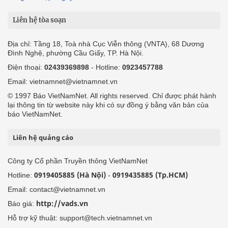
Liên hệ tòa soạn
Địa chỉ: Tầng 18, Toà nhà Cục Viễn thông (VNTA), 68 Dương
Đình Nghệ, phường Cầu Giấy, TP. Hà Nội.
Điện thoại:
02439369898
- Hotline:
0923457788
Email: vietnamnet@vietnamnet.vn
© 1997 Báo VietNamNet. All rights reserved. Chỉ được phát hành
lại thông tin từ website này khi có sự đồng ý bằng văn bản của
báo VietNamNet.
Liên hệ quảng cáo
Công ty Cổ phần Truyền thông VietNamNet
0919405885 (Hà Nội)
0919435885 (Tp.HCM)
Hotline:
-
Email: contact@vietnamnet.vn
http://vads.vn
Báo giá:
Hỗ trợ kỹ thuật: support@tech.vietnamnet.vn