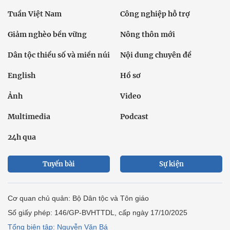
Tuần Việt Nam
Công nghiệp hỗ trợ
Giảm nghèo bền vững
Nông thôn mới
Dân tộc thiểu số và miền núi
Nội dung chuyên đề
English
Hồ sơ
Ảnh
Video
Multimedia
Podcast
24h qua
Tuyến bài
Sự kiện
Cơ quan chủ quản: Bộ Dân tộc và Tôn giáo
Số giấy phép: 146/GP-BVHTTDL, cấp ngày 17/10/2025
Tổng biên tập: Nguyễn Văn Bá