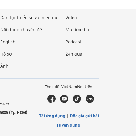
Dân tộc thiểu số và miền núi
Video
Nội dung chuyên đề
Multimedia
English
Podcast
Hồ sơ
24h qua
Ảnh
Theo dõi VietNamNet trên
amNet
5885 (Tp.HCM)
Tải ứng dụng
Độc giả gửi bài
Tuyển dụng