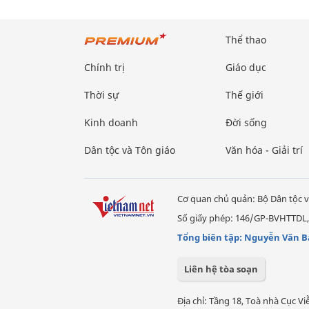
Thể thao
Chính trị
Giáo dục
Thời sự
Thế giới
Kinh doanh
Đời sống
Dân tộc và Tôn giáo
Văn hóa - Giải trí
Cơ quan chủ quản: Bộ Dân tộc v
Số giấy phép: 146/GP-BVHTTDL,
Tổng biên tập: Nguyễn Văn B
Liên hệ tòa soạn
Địa chỉ: Tầng 18, Toà nhà Cục 