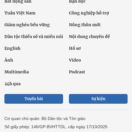
Bất động sản
Bạn đọc
Tuần Việt Nam
Công nghiệp hỗ trợ
Giảm nghèo bền vững
Nông thôn mới
Dân tộc thiểu số và miền núi
Nội dung chuyên đề
English
Hồ sơ
Ảnh
Video
Multimedia
Podcast
24h qua
Tuyến bài
Sự kiện
Cơ quan chủ quản: Bộ Dân tộc và Tôn giáo
Số giấy phép: 146/GP-BVHTTDL, cấp ngày 17/10/2025