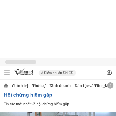
# Điểm chuẩn ĐH-CĐ
Chính trị
Thời sự
Kinh doanh
Dân tộc và Tôn giáo
hội chứng hiếm gặp
Tin tức mới nhất về
hội chứng hiếm gặp