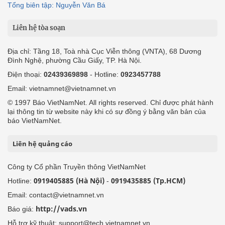
Tổng biên tập: Nguyễn Văn Bá
Liên hệ tòa soạn
Địa chỉ: Tầng 18, Toà nhà Cục Viễn thông (VNTA), 68 Dương
Đình Nghệ, phường Cầu Giấy, TP. Hà Nội.
Điện thoại:
02439369898
- Hotline:
0923457788
Email: vietnamnet@vietnamnet.vn
© 1997 Báo VietNamNet. All rights reserved. Chỉ được phát hành
lại thông tin từ website này khi có sự đồng ý bằng văn bản của
báo VietNamNet.
Liên hệ quảng cáo
Công ty Cổ phần Truyền thông VietNamNet
0919405885 (Hà Nội)
0919435885 (Tp.HCM)
Hotline:
-
Email: contact@vietnamnet.vn
http://vads.vn
Báo giá:
Hỗ trợ kỹ thuật: support@tech.vietnamnet.vn