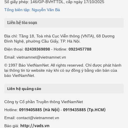
Số giấy phép: 146/GP-BVHTTDL, cấp ngày 17/10/2025
Tổng biên tập: Nguyễn Văn Bá
Liên hệ tòa soạn
Địa chỉ: Tầng 18, Toà nhà Cục Viễn thông (VNTA), 68 Dương
Đình Nghệ, phường Cầu Giấy, TP. Hà Nội.
Điện thoại:
02439369898
- Hotline:
0923457788
Email: vietnamnet@vietnamnet.vn
© 1997 Báo VietNamNet. All rights reserved. Chỉ được phát hành
lại thông tin từ website này khi có sự đồng ý bằng văn bản của
báo VietNamNet.
Liên hệ quảng cáo
Công ty Cổ phần Truyền thông VietNamNet
0919405885 (Hà Nội)
0919435885 (Tp.HCM)
Hotline:
-
Email: contact@vietnamnet.vn
http://vads.vn
Báo giá: