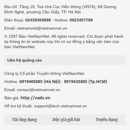
Địa chỉ: Tầng 18, Toà nhà Cục Viễn thông (VNTA), 68 Dương
Đình Nghệ, phường Cầu Giấy, TP. Hà Nội.
Điện thoại:
02439369898
- Hotline:
0923457788
Email: vietnamnet@vietnamnet.vn
© 1997 Báo VietNamNet. All rights reserved. Chỉ được phát hành
lại thông tin từ website này khi có sự đồng ý bằng văn bản của
báo VietNamNet.
Liên hệ quảng cáo
Công ty Cổ phần Truyền thông VietNamNet
0919405885 (Hà Nội)
0919435885 (Tp.HCM)
Hotline:
-
Email: contact@vietnamnet.vn
http://vads.vn
Báo giá:
Hỗ trợ kỹ thuật: support@tech.vietnamnet.vn
Tải ứng dụng
Độc giả gửi bài
Tuyển dụng