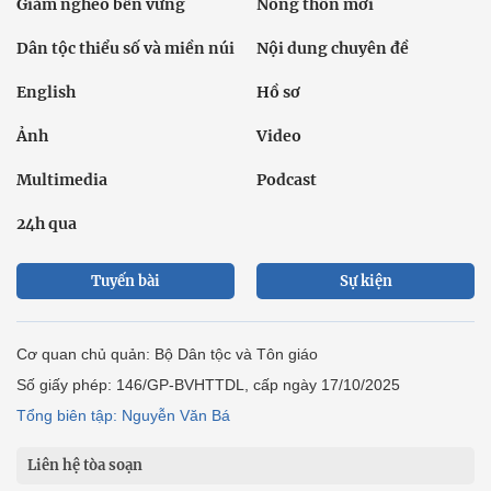
Giảm nghèo bền vững
Nông thôn mới
Dân tộc thiểu số và miền núi
Nội dung chuyên đề
English
Hồ sơ
Ảnh
Video
Multimedia
Podcast
24h qua
Tuyến bài
Sự kiện
Cơ quan chủ quản: Bộ Dân tộc và Tôn giáo
Số giấy phép: 146/GP-BVHTTDL, cấp ngày 17/10/2025
Tổng biên tập: Nguyễn Văn Bá
Liên hệ tòa soạn