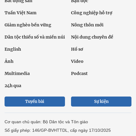
Bất động sản
Bạn đọc
Tuần Việt Nam
Công nghiệp hỗ trợ
Giảm nghèo bền vững
Nông thôn mới
Dân tộc thiểu số và miền núi
Nội dung chuyên đề
English
Hồ sơ
Ảnh
Video
Multimedia
Podcast
24h qua
Tuyến bài
Sự kiện
Cơ quan chủ quản: Bộ Dân tộc và Tôn giáo
Số giấy phép: 146/GP-BVHTTDL, cấp ngày 17/10/2025