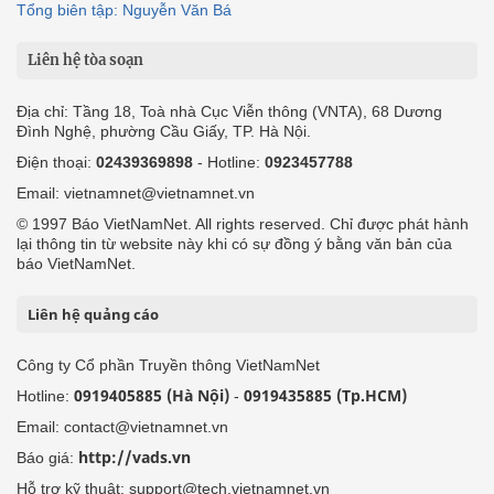
Tổng biên tập: Nguyễn Văn Bá
Liên hệ tòa soạn
Địa chỉ: Tầng 18, Toà nhà Cục Viễn thông (VNTA), 68 Dương
Đình Nghệ, phường Cầu Giấy, TP. Hà Nội.
Điện thoại:
02439369898
- Hotline:
0923457788
Email: vietnamnet@vietnamnet.vn
© 1997 Báo VietNamNet. All rights reserved. Chỉ được phát hành
lại thông tin từ website này khi có sự đồng ý bằng văn bản của
báo VietNamNet.
Liên hệ quảng cáo
Công ty Cổ phần Truyền thông VietNamNet
0919405885 (Hà Nội)
0919435885 (Tp.HCM)
Hotline:
-
Email: contact@vietnamnet.vn
http://vads.vn
Báo giá:
Hỗ trợ kỹ thuật: support@tech.vietnamnet.vn