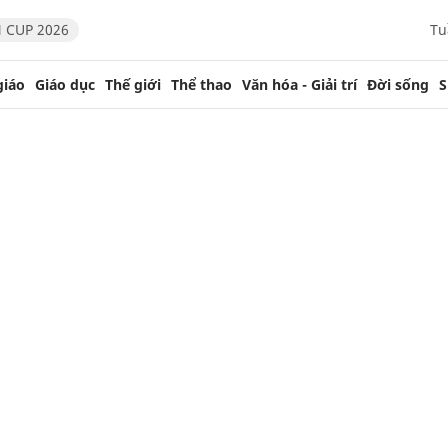
 CUP 2026
Tu
giáo
Giáo dục
Thế giới
Thể thao
Văn hóa - Giải trí
Đời sống
S