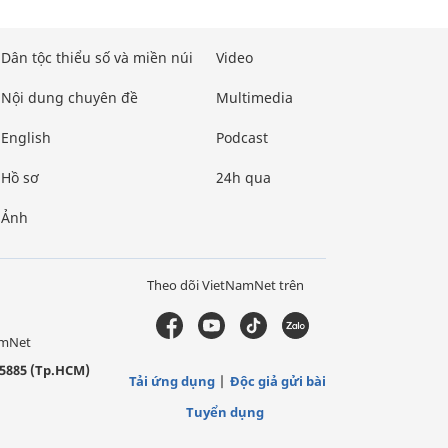
Dân tộc thiểu số và miền núi
Video
Nội dung chuyên đề
Multimedia
English
Podcast
Hồ sơ
24h qua
Ảnh
Theo dõi VietNamNet trên
amNet
5885 (Tp.HCM)
Tải ứng dụng
Độc giả gửi bài
Tuyển dụng