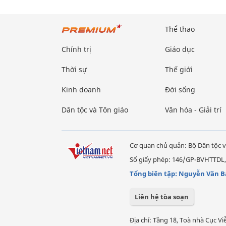
Thể thao
Chính trị
Giáo dục
Thời sự
Thế giới
Kinh doanh
Đời sống
Dân tộc và Tôn giáo
Văn hóa - Giải trí
Cơ quan chủ quản: Bộ Dân tộc v
Số giấy phép: 146/GP-BVHTTDL,
Tổng biên tập: Nguyễn Văn B
Liên hệ tòa soạn
Địa chỉ: Tầng 18, Toà nhà Cục 