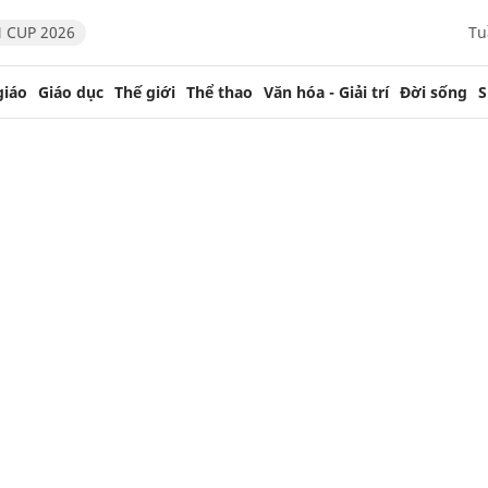
 CUP 2026
Tu
giáo
Giáo dục
Thế giới
Thể thao
Văn hóa - Giải trí
Đời sống
S