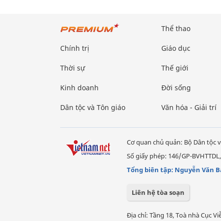
Thể thao
Chính trị
Giáo dục
Thời sự
Thế giới
Kinh doanh
Đời sống
Dân tộc và Tôn giáo
Văn hóa - Giải trí
Cơ quan chủ quản: Bộ Dân tộc v
Số giấy phép: 146/GP-BVHTTDL,
Tổng biên tập: Nguyễn Văn B
Liên hệ tòa soạn
Địa chỉ: Tầng 18, Toà nhà Cục 