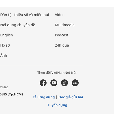
Dân tộc thiểu số và miền núi
Video
Nội dung chuyên đề
Multimedia
English
Podcast
Hồ sơ
24h qua
Ảnh
Theo dõi VietNamNet trên
amNet
5885 (Tp.HCM)
Tải ứng dụng
Độc giả gửi bài
Tuyển dụng