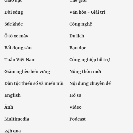
Giáo dục
Thế giới
Đời sống
Văn hóa - Giải trí
Sức khỏe
Công nghệ
Ô tô xe máy
Du lịch
Bất động sản
Bạn đọc
Tuần Việt Nam
Công nghiệp hỗ trợ
Giảm nghèo bền vững
Nông thôn mới
Dân tộc thiểu số và miền núi
Nội dung chuyên đề
English
Hồ sơ
Ảnh
Video
Multimedia
Podcast
24h qua