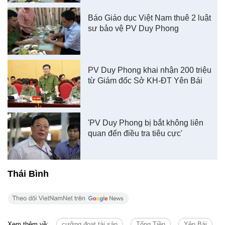
Báo Giáo dục Việt Nam thuê 2 luật
sư bảo vệ PV Duy Phong
PV Duy Phong khai nhận 200 triệu
từ Giám đốc Sở KH-ĐT Yên Bái
'PV Duy Phong bị bắt không liên
quan đến điều tra tiêu cực'
Thái Bình
Xem thêm về:
cưỡng đoạt tài sản
Tống Tiền
Yên Bái