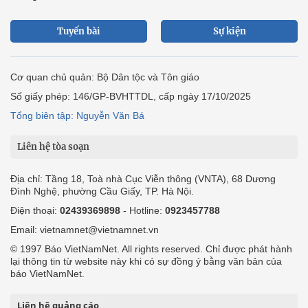
Tuyến bài
Sự kiện
Cơ quan chủ quản: Bộ Dân tộc và Tôn giáo
Số giấy phép: 146/GP-BVHTTDL, cấp ngày 17/10/2025
Tổng biên tập: Nguyễn Văn Bá
Liên hệ tòa soạn
Địa chỉ: Tầng 18, Toà nhà Cục Viễn thông (VNTA), 68 Dương
Đình Nghệ, phường Cầu Giấy, TP. Hà Nội.
Điện thoại:
02439369898
- Hotline:
0923457788
Email: vietnamnet@vietnamnet.vn
© 1997 Báo VietNamNet. All rights reserved. Chỉ được phát hành
lại thông tin từ website này khi có sự đồng ý bằng văn bản của
báo VietNamNet.
Liên hệ quảng cáo