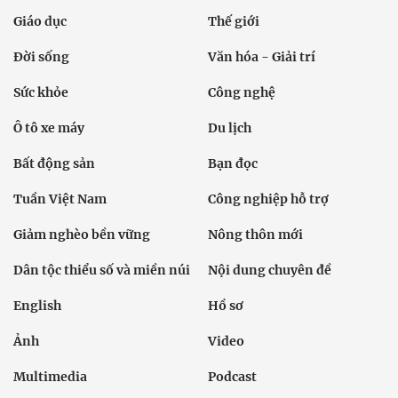
Giáo dục
Thế giới
Đời sống
Văn hóa - Giải trí
Sức khỏe
Công nghệ
Ô tô xe máy
Du lịch
Bất động sản
Bạn đọc
Tuần Việt Nam
Công nghiệp hỗ trợ
Giảm nghèo bền vững
Nông thôn mới
Dân tộc thiểu số và miền núi
Nội dung chuyên đề
English
Hồ sơ
Ảnh
Video
Multimedia
Podcast