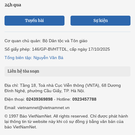
24h qua
Tuyến bài
Sự kiện
Cơ quan chủ quản: Bộ Dân tộc và Tôn giáo
Số giấy phép: 146/GP-BVHTTDL, cấp ngày 17/10/2025
Tổng biên tập: Nguyễn Văn Bá
Liên hệ tòa soạn
Địa chỉ: Tầng 18, Toà nhà Cục Viễn thông (VNTA), 68 Dương
Đình Nghệ, phường Cầu Giấy, TP. Hà Nội.
Điện thoại:
02439369898
- Hotline:
0923457788
Email: vietnamnet@vietnamnet.vn
© 1997 Báo VietNamNet. All rights reserved. Chỉ được phát hành
lại thông tin từ website này khi có sự đồng ý bằng văn bản của
báo VietNamNet.