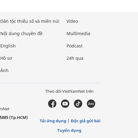
Dân tộc thiểu số và miền núi
Video
Nội dung chuyên đề
Multimedia
English
Podcast
Hồ sơ
24h qua
Ảnh
Theo dõi VietNamNet trên
amNet
5885 (Tp.HCM)
Tải ứng dụng
Độc giả gửi bài
Tuyển dụng