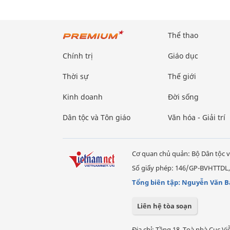
Thể thao
Chính trị
Giáo dục
Thời sự
Thế giới
Kinh doanh
Đời sống
Dân tộc và Tôn giáo
Văn hóa - Giải trí
Cơ quan chủ quản: Bộ Dân tộc v
Số giấy phép: 146/GP-BVHTTDL,
Tổng biên tập: Nguyễn Văn B
Liên hệ tòa soạn
Địa chỉ: Tầng 18, Toà nhà Cục 