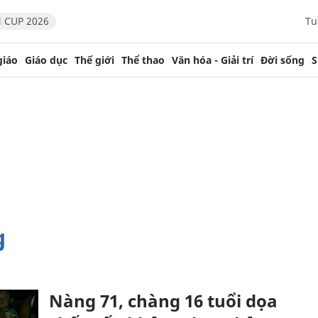
 CUP 2026
Tu
giáo
Giáo dục
Thế giới
Thể thao
Văn hóa - Giải trí
Đời sống
S
g
Nàng 71, chàng 16 tuổi dọa