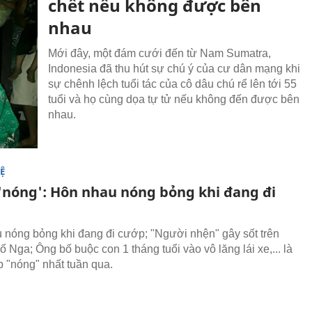
chết nếu không được bên
nhau
Mới đây, một đám cưới đến từ Nam Sumatra,
Indonesia đã thu hút sự chú ý của cư dân mạng khi
sự chênh lệch tuổi tác của cô dâu chú rể lên tới 55
tuổi và họ cùng dọa tự tử nếu không đến được bên
nhau.
Ệ
p 'nóng': Hôn nhau nóng bỏng khi đang đi
nóng bỏng khi đang đi cướp; "Người nhện" gây sốt trên
 Nga; Ông bố buộc con 1 tháng tuổi vào vô lăng lái xe,... là
p "nóng" nhất tuần qua.