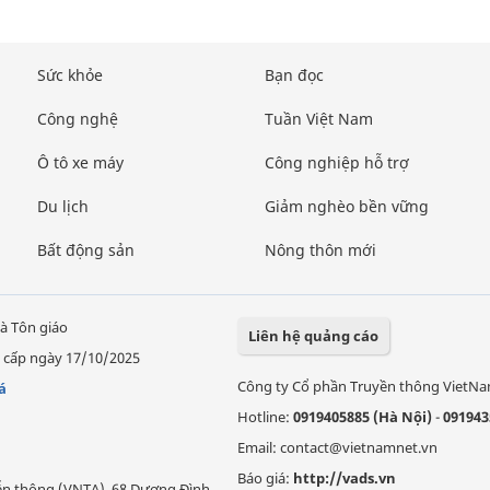
Sức khỏe
Bạn đọc
Công nghệ
Tuần Việt Nam
Ô tô xe máy
Công nghiệp hỗ trợ
Du lịch
Giảm nghèo bền vững
Bất động sản
Nông thôn mới
à Tôn giáo
Liên hệ quảng cáo
 cấp ngày 17/10/2025
Công ty Cổ phần Truyền thông VietN
á
Hotline:
0919405885 (Hà Nội)
-
091943
Email: contact@vietnamnet.vn
Báo giá:
http://vads.vn
Viễn thông (VNTA), 68 Dương Đình