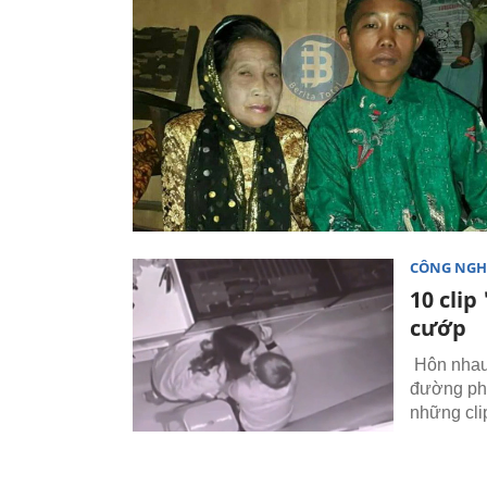
CÔNG NGH
10 cli
cướp
Hôn nhau 
đường phố
những cli