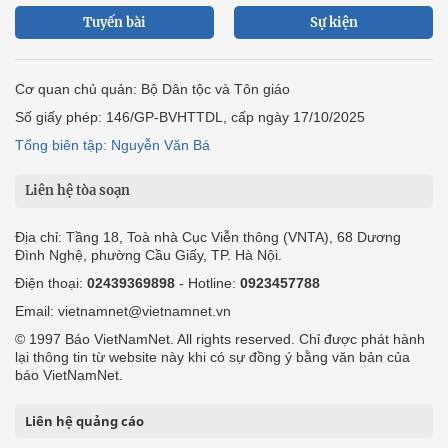
Tuyến bài
Sự kiện
Cơ quan chủ quản: Bộ Dân tộc và Tôn giáo
Số giấy phép: 146/GP-BVHTTDL, cấp ngày 17/10/2025
Tổng biên tập: Nguyễn Văn Bá
Liên hệ tòa soạn
Địa chỉ: Tầng 18, Toà nhà Cục Viễn thông (VNTA), 68 Dương
Đình Nghệ, phường Cầu Giấy, TP. Hà Nội.
Điện thoại:
02439369898
- Hotline:
0923457788
Email: vietnamnet@vietnamnet.vn
© 1997 Báo VietNamNet. All rights reserved. Chỉ được phát hành
lại thông tin từ website này khi có sự đồng ý bằng văn bản của
báo VietNamNet.
Liên hệ quảng cáo