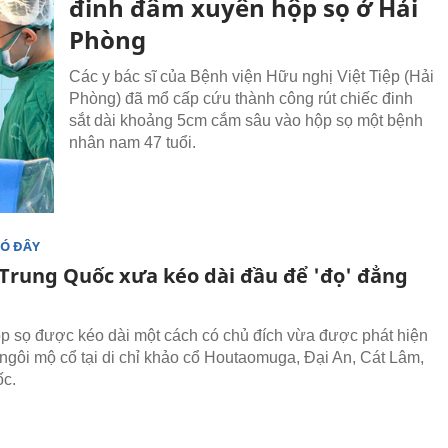
đinh đâm xuyên hộp sọ ở Hải
Phòng
Các y bác sĩ của Bệnh viện Hữu nghị Việt Tiệp (Hải
Phòng) đã mổ cấp cứu thành công rút chiếc đinh
sắt dài khoảng 5cm cắm sâu vào hộp sọ một bệnh
nhân nam 47 tuổi.
ĐÓ ĐÂY
Trung Quốc xưa kéo dài đầu để 'đọ' đẳng
 sọ được kéo dài một cách có chủ đích vừa được phát hiện
 ngôi mộ cổ tại di chỉ khảo cổ Houtaomuga, Đại An, Cát Lâm,
ốc.