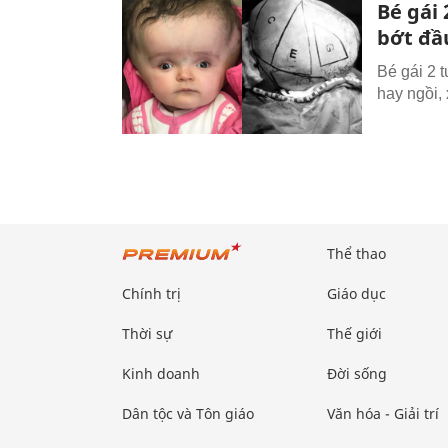
Bé gái 
bớt đầ
Bé gái 2 
hay ngồi,
Thể thao
Chính trị
Giáo dục
Thời sự
Thế giới
Kinh doanh
Đời sống
Dân tộc và Tôn giáo
Văn hóa - Giải trí