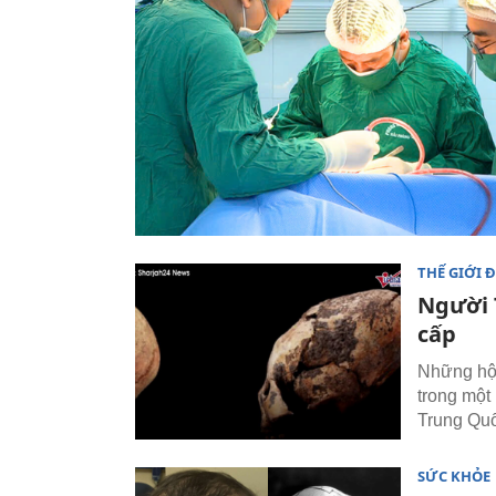
THẾ GIỚI 
Người 
cấp
Những hộp
trong một
Trung Qu
SỨC KHỎE