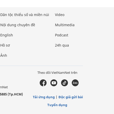
Dân tộc thiểu số và miền núi
Video
Nội dung chuyên đề
Multimedia
English
Podcast
Hồ sơ
24h qua
Ảnh
Theo dõi VietNamNet trên
amNet
5885 (Tp.HCM)
Tải ứng dụng
Độc giả gửi bài
Tuyển dụng