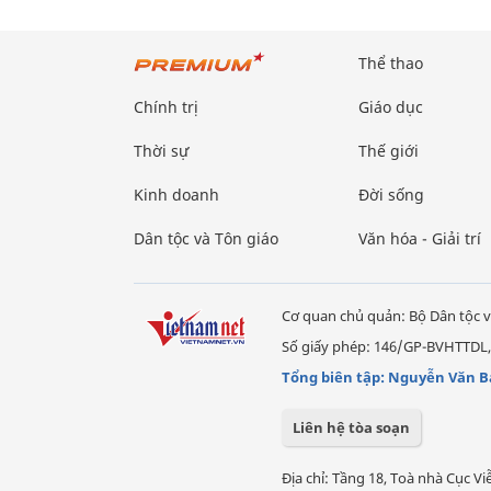
Thể thao
Chính trị
Giáo dục
Thời sự
Thế giới
Kinh doanh
Đời sống
Dân tộc và Tôn giáo
Văn hóa - Giải trí
Cơ quan chủ quản: Bộ Dân tộc v
Số giấy phép: 146/GP-BVHTTDL,
Tổng biên tập: Nguyễn Văn B
Liên hệ tòa soạn
Địa chỉ: Tầng 18, Toà nhà Cục 