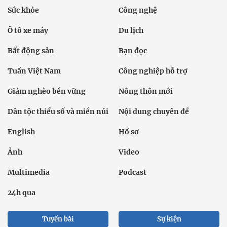
Sức khỏe
Công nghệ
Ô tô xe máy
Du lịch
Bất động sản
Bạn đọc
Tuần Việt Nam
Công nghiệp hỗ trợ
Giảm nghèo bền vững
Nông thôn mới
Dân tộc thiểu số và miền núi
Nội dung chuyên đề
English
Hồ sơ
Ảnh
Video
Multimedia
Podcast
24h qua
Tuyến bài
Sự kiện