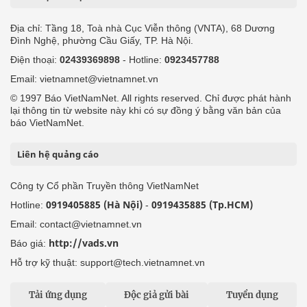
Địa chỉ: Tầng 18, Toà nhà Cục Viễn thông (VNTA), 68 Dương
Đình Nghệ, phường Cầu Giấy, TP. Hà Nội.
Điện thoại:
02439369898
- Hotline:
0923457788
Email: vietnamnet@vietnamnet.vn
© 1997 Báo VietNamNet. All rights reserved. Chỉ được phát hành
lại thông tin từ website này khi có sự đồng ý bằng văn bản của
báo VietNamNet.
Liên hệ quảng cáo
Công ty Cổ phần Truyền thông VietNamNet
0919405885 (Hà Nội)
0919435885 (Tp.HCM)
Hotline:
-
Email: contact@vietnamnet.vn
http://vads.vn
Báo giá:
Hỗ trợ kỹ thuật: support@tech.vietnamnet.vn
Tải ứng dụng
Độc giả gửi bài
Tuyển dụng