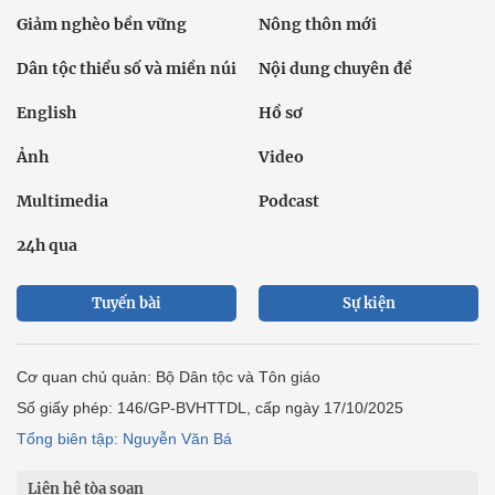
Giảm nghèo bền vững
Nông thôn mới
Dân tộc thiểu số và miền núi
Nội dung chuyên đề
English
Hồ sơ
Ảnh
Video
Multimedia
Podcast
24h qua
Tuyến bài
Sự kiện
Cơ quan chủ quản: Bộ Dân tộc và Tôn giáo
Số giấy phép: 146/GP-BVHTTDL, cấp ngày 17/10/2025
Tổng biên tập: Nguyễn Văn Bá
Liên hệ tòa soạn