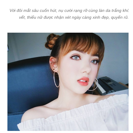
Với đôi mắt sâu cuốn hút, nụ cười rạng rỡ cùng làn da trắng không
vết, thiếu nữ được nhận xét ngày càng xinh đẹp, quyến rũ.