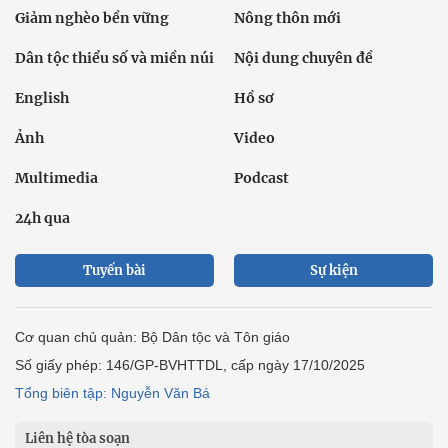
Giảm nghèo bền vững
Nông thôn mới
Dân tộc thiểu số và miền núi
Nội dung chuyên đề
English
Hồ sơ
Ảnh
Video
Multimedia
Podcast
24h qua
Tuyến bài
Sự kiện
Cơ quan chủ quản: Bộ Dân tộc và Tôn giáo
Số giấy phép: 146/GP-BVHTTDL, cấp ngày 17/10/2025
Tổng biên tập: Nguyễn Văn Bá
Liên hệ tòa soạn