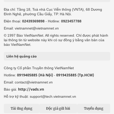
Địa chỉ: Tầng 18, Toà nhà Cục Viễn thông (VNTA), 68 Dương
Đình Nghệ, phường Cầu Giấy, TP. Hà Nội.
Điện thoại:
02439369898
- Hotline:
0923457788
Email: vietnamnet@vietnamnet.vn
© 1997 Báo VietNamNet. All rights reserved. Chỉ được phát hành
lại thông tin từ website này khi có sự đồng ý bằng văn bản của
báo VietNamNet.
Liên hệ quảng cáo
Công ty Cổ phần Truyền thông VietNamNet
0919405885 (Hà Nội)
0919435885 (Tp.HCM)
Hotline:
-
Email: contact@vietnamnet.vn
http://vads.vn
Báo giá:
Hỗ trợ kỹ thuật: support@tech.vietnamnet.vn
Tải ứng dụng
Độc giả gửi bài
Tuyển dụng