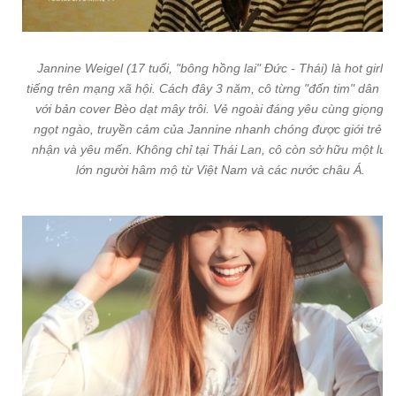
Jannine Weigel (17 tuổi, "bông hồng lai" Đức - Thái) là hot girl n
tiếng trên mạng xã hội. Cách đây 3 năm, cô từng "đốn tim" dân 
với bản cover Bèo dạt mây trôi. Vẻ ngoài đáng yêu cùng giọng h
ngọt ngào, truyền cảm của Jannine nhanh chóng được giới trẻ đ
nhận và yêu mến. Không chỉ tại Thái Lan, cô còn sở hữu một lư
lớn người hâm mộ từ Việt Nam và các nước châu Á.