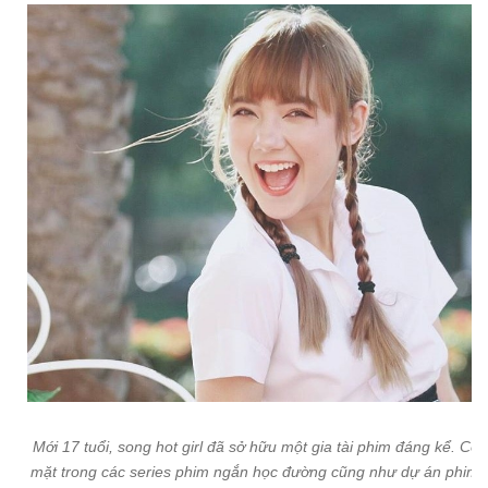
Mới 17 tuổi, song hot girl đã sở hữu một gia tài phim đáng kể. Cô
mặt trong các series phim ngắn học đường cũng như dự án phim 