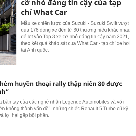
cỡ nhỏ đáng tin cậy của tạp
chí What Car
Mẫu xe chiến lược của Suzuki - Suzuki Swift vượt
qua 178 dòng xe đến từ 30 thương hiệu khác nhau
để lọt vào Top 3 xe cỡ nhỏ đáng tin cậy năm 2021,
theo kết quả khảo sát của What Car - tạp chí xe hơi
tại Anh quốc.
thêm huyền thoại rally thập niên 80 được
nh”
 bàn tay của các nghệ nhân Legende Automobiles và với
"tiền không thành vấn đề", những chiếc Renault 5 Turbo cũ kỹ
 và lợi hại gấp bội phần.