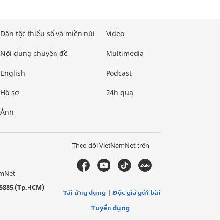
Dân tộc thiểu số và miền núi
Video
Nội dung chuyên đề
Multimedia
English
Podcast
Hồ sơ
24h qua
Ảnh
Theo dõi VietNamNet trên
amNet
5885 (Tp.HCM)
Tải ứng dụng
Độc giả gửi bài
Tuyển dụng