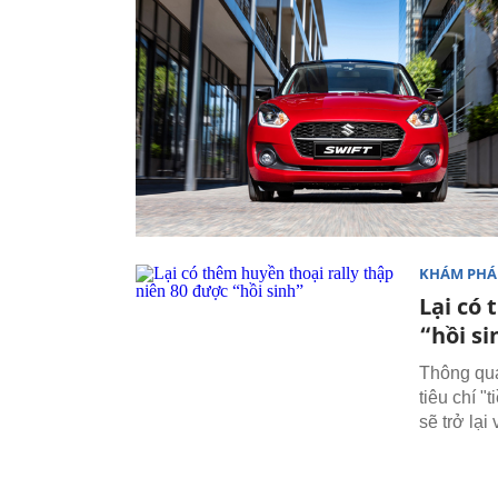
KHÁM PHÁ
Lại có 
“hồi si
Thông qua
tiêu chí 
sẽ trở lại