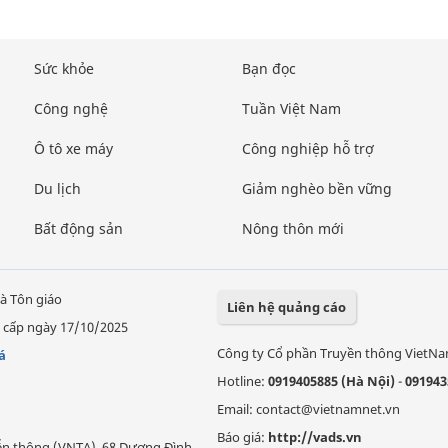
Sức khỏe
Bạn đọc
Công nghệ
Tuần Việt Nam
Ô tô xe máy
Công nghiệp hỗ trợ
Du lịch
Giảm nghèo bền vững
Bất động sản
Nông thôn mới
à Tôn giáo
Liên hệ quảng cáo
 cấp ngày 17/10/2025
Công ty Cổ phần Truyền thông VietN
á
Hotline:
0919405885 (Hà Nội)
-
091943
Email: contact@vietnamnet.vn
Báo giá:
http://vads.vn
Viễn thông (VNTA), 68 Dương Đình