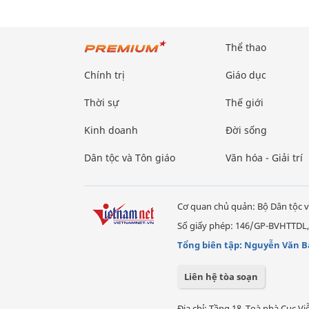
Thể thao
Chính trị
Giáo dục
Thời sự
Thế giới
Kinh doanh
Đời sống
Dân tộc và Tôn giáo
Văn hóa - Giải trí
Cơ quan chủ quản: Bộ Dân tộc v
Số giấy phép: 146/GP-BVHTTDL,
Tổng biên tập: Nguyễn Văn B
Liên hệ tòa soạn
Địa chỉ: Tầng 18, Toà nhà Cục 