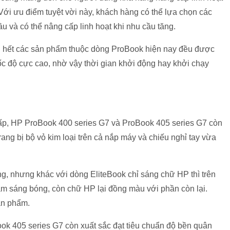
 Với ưu điểm tuyệt vời này, khách hàng có thể lựa chọn các
ầu và có thể nâng cấp linh hoạt khi nhu cầu tăng.
 hết các sản phẩm thuộc dòng ProBook hiện nay đều được
 độ cực cao, nhờ vậy thời gian khởi động hay khởi chạy
cấp, HP ProBook 400 series G7 và ProBook 405 series G7 còn
ng bị bộ vỏ kim loại trên cả nắp máy và chiếu nghỉ tay vừa
ng, nhưng khác với dòng EliteBook chỉ sáng chữ HP thì trên
m sáng bóng, còn chữ HP lại đồng màu với phần còn lại.
ản phẩm.
ok 405 series G7 còn xuất sắc đạt tiêu chuẩn độ bền quân