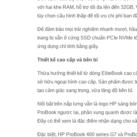
với hai khe RAM, hỗ trợ tối đa lên đến 32GB.
tùy chọn cấu hình thấp để tối ưu chi phí ban đ
Để đảm bảo mọi trải nghiệm nhanh mượt, hầu
trang bị sẵn ổ cứng SSD chuẩn PCIe NVMe tốc
ứng dụng chỉ tính bằng giây.
Thiết kế cao cấp và bền bỉ
Thừa hưởng thiết kế từ dòng EliteBook cao 
sở hữu ngoại hình cao cấp. Sản phẩm được tra
tạo cảm giác sang trọng, vừa tăng độ bền bỉ.
Nổi bật trên nắp lưng vẫn là logo HP sáng bó
ProBook ngược lại, phần xung quanh được là
Đây có thể xem là đặc điểm nhận dạng cho s
Đặc biệt, HP ProBook 400 series G7 và ProBo