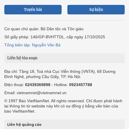
Tuyến bài
Sự kiện
Cơ quan chủ quản: Bộ Dân tộc và Tôn giáo
Số giấy phép: 146/GP-BVHTTDL, cấp ngày 17/10/2025
Tổng biên tập: Nguyễn Văn Bá
Liên hệ tòa soạn
Địa chỉ: Tầng 18, Toà nhà Cục Viễn thông (VNTA), 68 Dương
Đình Nghệ, phường Cầu Giấy, TP. Hà Nội.
Điện thoại:
02439369898
- Hotline:
0923457788
Email: vietnamnet@vietnamnet.vn
© 1997 Báo VietNamNet. All rights reserved. Chỉ được phát hành
lại thông tin từ website này khi có sự đồng ý bằng văn bản của
báo VietNamNet.
Liên hệ quảng cáo