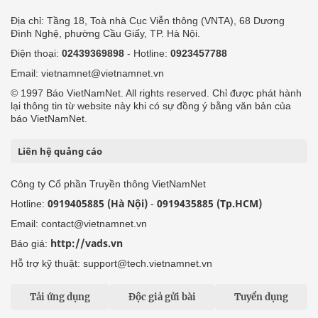
Địa chỉ: Tầng 18, Toà nhà Cục Viễn thông (VNTA), 68 Dương
Đình Nghệ, phường Cầu Giấy, TP. Hà Nội.
Điện thoại:
02439369898
- Hotline:
0923457788
Email: vietnamnet@vietnamnet.vn
© 1997 Báo VietNamNet. All rights reserved. Chỉ được phát hành
lại thông tin từ website này khi có sự đồng ý bằng văn bản của
báo VietNamNet.
Liên hệ quảng cáo
Công ty Cổ phần Truyền thông VietNamNet
0919405885 (Hà Nội)
0919435885 (Tp.HCM)
Hotline:
-
Email: contact@vietnamnet.vn
http://vads.vn
Báo giá:
Hỗ trợ kỹ thuật: support@tech.vietnamnet.vn
Tải ứng dụng
Độc giả gửi bài
Tuyển dụng