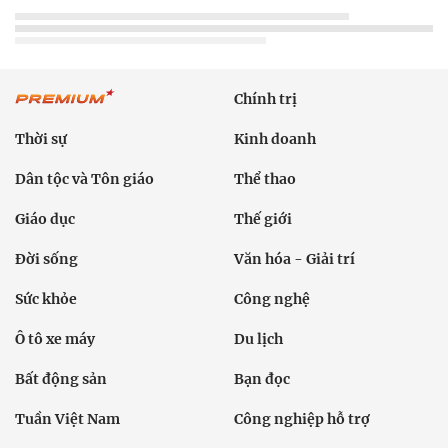
Chính trị
Thời sự
Kinh doanh
Dân tộc và Tôn giáo
Thể thao
Giáo dục
Thế giới
Đời sống
Văn hóa - Giải trí
Sức khỏe
Công nghệ
Ô tô xe máy
Du lịch
Bất động sản
Bạn đọc
Tuần Việt Nam
Công nghiệp hỗ trợ