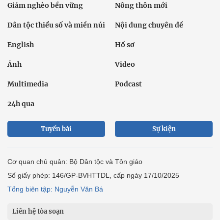
Giảm nghèo bền vững
Nông thôn mới
Dân tộc thiểu số và miền núi
Nội dung chuyên đề
English
Hồ sơ
Ảnh
Video
Multimedia
Podcast
24h qua
Tuyến bài
Sự kiện
Cơ quan chủ quản: Bộ Dân tộc và Tôn giáo
Số giấy phép: 146/GP-BVHTTDL, cấp ngày 17/10/2025
Tổng biên tập: Nguyễn Văn Bá
Liên hệ tòa soạn