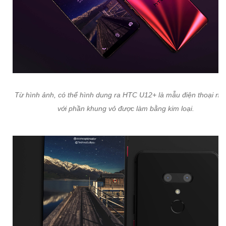
Từ hình ảnh, có thể hình dung ra HTC U12+ là mẫu điện thoại nổi
với phần khung vỏ được làm bằng kim loại.