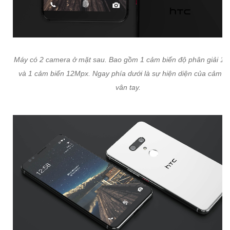
Máy có 2 camera ở mặt sau. Bao gồm 1 cảm biến độ phân giải 1
và 1 cảm biến 12Mpx. Ngay phía dưới là sự hiện diện của cảm b
vân tay.