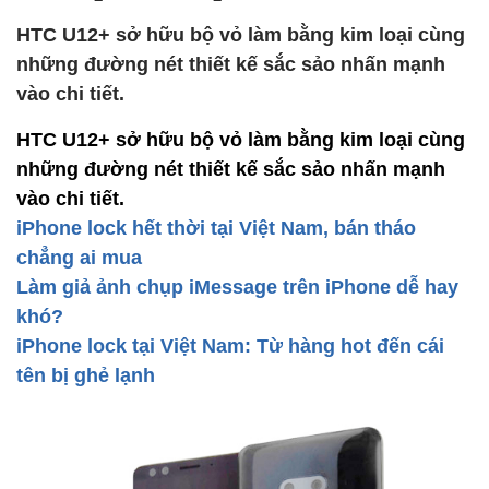
HTC U12+ sở hữu bộ vỏ làm bằng kim loại cùng
những đường nét thiết kế sắc sảo nhấn mạnh
vào chi tiết.
HTC U12+ sở hữu bộ vỏ làm bằng kim loại cùng
những đường nét thiết kế sắc sảo nhấn mạnh
vào chi tiết.
iPhone lock hết thời tại Việt Nam, bán tháo
chẳng ai mua
Làm giả ảnh chụp iMessage trên iPhone dễ hay
khó?
iPhone lock tại Việt Nam: Từ hàng hot đến cái
tên bị ghẻ lạnh