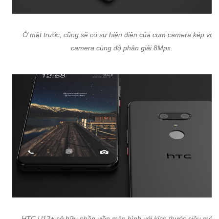
Ở mặt trước, cũng sẽ có sự hiện diện của cụm camera kép với 
camera cùng độ phân giải 8Mpx.
HTC U12+ sở hữu phần viền màn hình với kích thước siêu mỏng