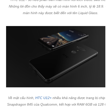
Những lời đồn cho thấy máy sẽ có màn hình 6 inch, tỷ lệ 18:9. 
màn hình này được biết đến với tên Liquid Glass.
Về mặt cấu hình,
HTC U12+
nhiều khả năng được trang bị chip xử
Snapdragon 845 của Qualcomm, kết hợp với RAM 6GB và 128 GB