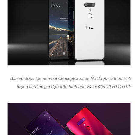
Bản vẽ được tạo nên bởi ConceptCreator. Nó được vẽ theo trí tư
tượng của tác giả dựa trên hình ảnh và lời đồn về HTC U12+.