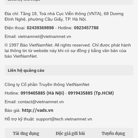
Địa chỉ: Tầng 18, Toà nhà Cục Viễn thông (VNTA), 68 Dương
Đình Nghệ, phường Cầu Giấy, TP. Hà Nội.
Điện thoại:
02439369898
- Hotline:
0923457788
Email: vietnamnet@vietnamnet.vn
© 1997 Báo VietNamNet. All rights reserved. Chỉ được phát hành
lại thông tin từ website này khi có sự đồng ý bằng văn bản của
báo VietNamNet.
Liên hệ quảng cáo
Công ty Cổ phần Truyền thông VietNamNet
0919405885 (Hà Nội)
0919435885 (Tp.HCM)
Hotline:
-
Email: contact@vietnamnet.vn
http://vads.vn
Báo giá:
Hỗ trợ kỹ thuật: support@tech.vietnamnet.vn
Tải ứng dụng
Độc giả gửi bài
Tuyển dụng