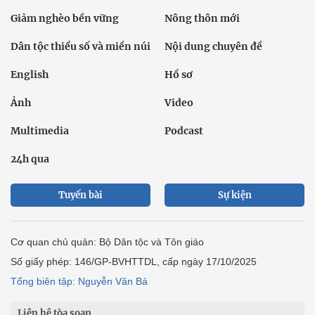
Giảm nghèo bền vững
Nông thôn mới
Dân tộc thiểu số và miền núi
Nội dung chuyên đề
English
Hồ sơ
Ảnh
Video
Multimedia
Podcast
24h qua
Tuyến bài
Sự kiện
Cơ quan chủ quản: Bộ Dân tộc và Tôn giáo
Số giấy phép: 146/GP-BVHTTDL, cấp ngày 17/10/2025
Tổng biên tập: Nguyễn Văn Bá
Liên hệ tòa soạn