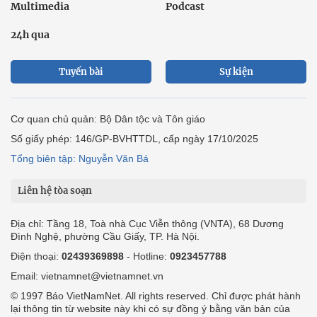
Multimedia
Podcast
24h qua
Tuyến bài
Sự kiện
Cơ quan chủ quản: Bộ Dân tộc và Tôn giáo
Số giấy phép: 146/GP-BVHTTDL, cấp ngày 17/10/2025
Tổng biên tập: Nguyễn Văn Bá
Liên hệ tòa soạn
Địa chỉ: Tầng 18, Toà nhà Cục Viễn thông (VNTA), 68 Dương
Đình Nghệ, phường Cầu Giấy, TP. Hà Nội.
Điện thoại:
02439369898
- Hotline:
0923457788
Email: vietnamnet@vietnamnet.vn
© 1997 Báo VietNamNet. All rights reserved. Chỉ được phát hành
lại thông tin từ website này khi có sự đồng ý bằng văn bản của