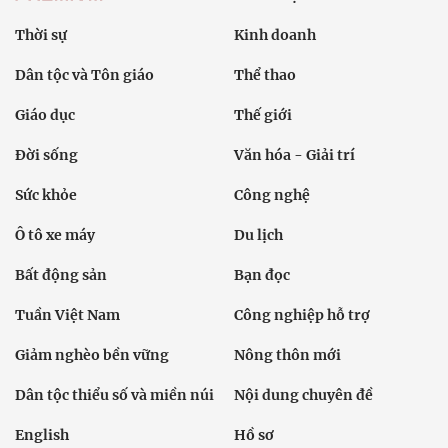
Thời sự
Kinh doanh
Dân tộc và Tôn giáo
Thể thao
Giáo dục
Thế giới
Đời sống
Văn hóa - Giải trí
Sức khỏe
Công nghệ
Ô tô xe máy
Du lịch
Bất động sản
Bạn đọc
Tuần Việt Nam
Công nghiệp hỗ trợ
Giảm nghèo bền vững
Nông thôn mới
Dân tộc thiểu số và miền núi
Nội dung chuyên đề
English
Hồ sơ